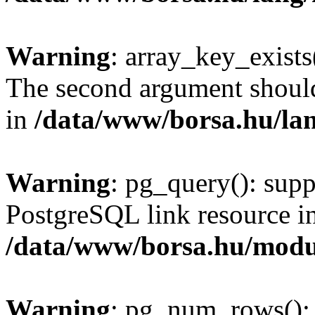
Warning
: array_key_exists(
The second argument should 
in
/data/www/borsa.hu/la
Warning
: pg_query(): supp
PostgreSQL link resource i
/data/www/borsa.hu/modu
Warning
: pg_num_rows(): 