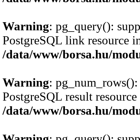
Warning
: pg_query(): supp
PostgreSQL link resource i
/data/www/borsa.hu/modu
Warning
: pg_num_rows(): 
PostgreSQL result resource 
/data/www/borsa.hu/modu
Warning
: pg_query(): supp