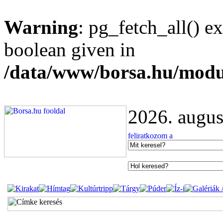
Warning
: pg_fetch_all() e
boolean given in
/data/www/borsa.hu/modu
2026. augus