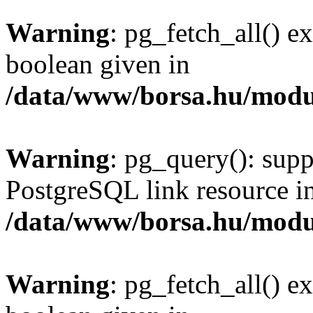
Warning
: pg_fetch_all() e
boolean given in
/data/www/borsa.hu/modu
Warning
: pg_query(): supp
PostgreSQL link resource i
/data/www/borsa.hu/modu
Warning
: pg_fetch_all() e