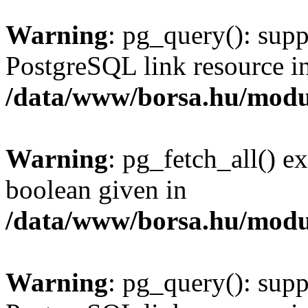
Warning
: pg_query(): supp
PostgreSQL link resource i
/data/www/borsa.hu/modu
Warning
: pg_fetch_all() e
boolean given in
/data/www/borsa.hu/modu
Warning
: pg_query(): supp