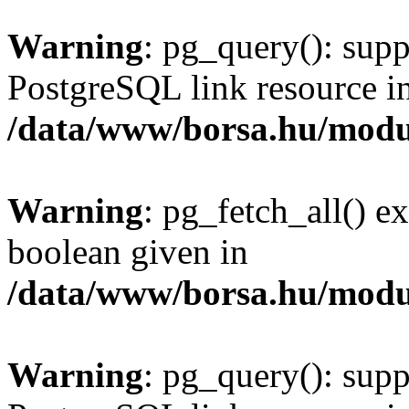
Warning
: pg_query(): supp
PostgreSQL link resource i
/data/www/borsa.hu/modu
Warning
: pg_fetch_all() e
boolean given in
/data/www/borsa.hu/modu
Warning
: pg_query(): supp