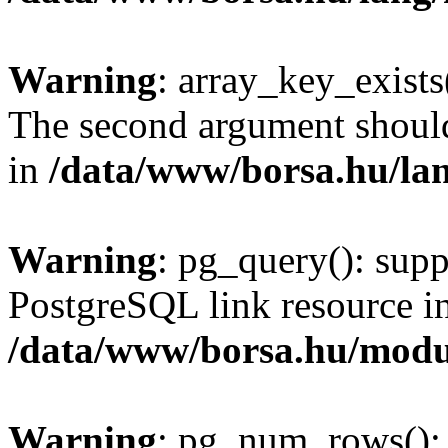
Warning
: array_key_exists(
The second argument should 
in
/data/www/borsa.hu/la
Warning
: pg_query(): supp
PostgreSQL link resource i
/data/www/borsa.hu/modu
Warning
: pg_num_rows(): 