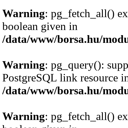
Warning
: pg_fetch_all() e
boolean given in
/data/www/borsa.hu/modu
Warning
: pg_query(): supp
PostgreSQL link resource i
/data/www/borsa.hu/modu
Warning
: pg_fetch_all() e