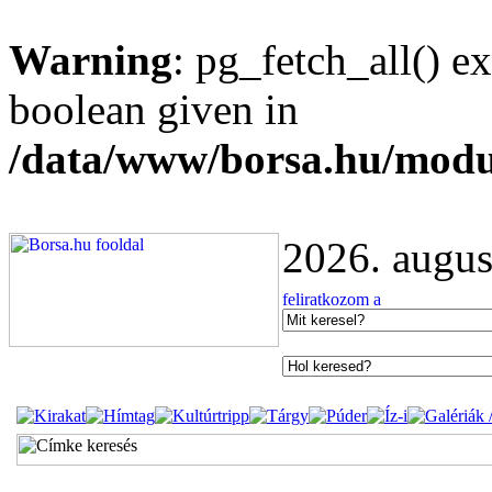
Warning
: pg_fetch_all() e
boolean given in
/data/www/borsa.hu/modu
2026. augus