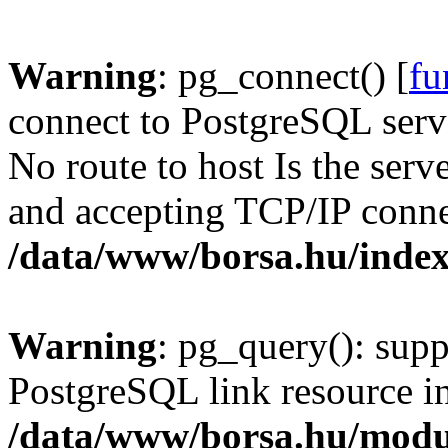
Warning
: pg_connect() [
fu
connect to PostgreSQL serve
No route to host Is the serv
and accepting TCP/IP conne
/data/www/borsa.hu/inde
Warning
: pg_query(): supp
PostgreSQL link resource i
/data/www/borsa.hu/modu