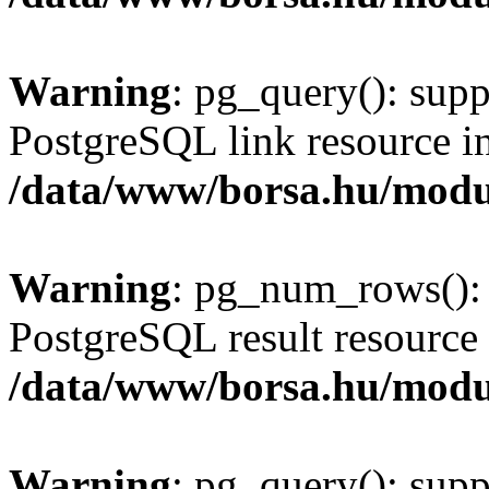
Warning
: pg_query(): supp
PostgreSQL link resource i
/data/www/borsa.hu/modu
Warning
: pg_num_rows(): 
PostgreSQL result resource 
/data/www/borsa.hu/modu
Warning
: pg_query(): supp