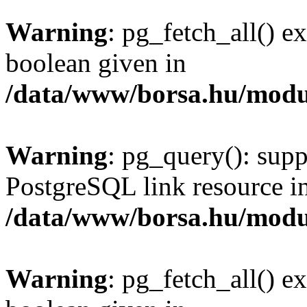
Warning
: pg_fetch_all() e
boolean given in
/data/www/borsa.hu/modu
Warning
: pg_query(): supp
PostgreSQL link resource i
/data/www/borsa.hu/modu
Warning
: pg_fetch_all() e