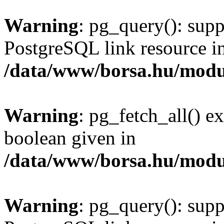
Warning
: pg_query(): supp
PostgreSQL link resource i
/data/www/borsa.hu/modu
Warning
: pg_fetch_all() e
boolean given in
/data/www/borsa.hu/modu
Warning
: pg_query(): supp