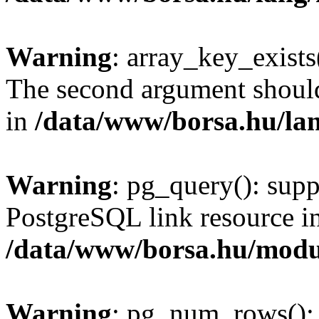
Warning
: array_key_exists(
The second argument should 
in
/data/www/borsa.hu/la
Warning
: pg_query(): supp
PostgreSQL link resource i
/data/www/borsa.hu/modu
Warning
: pg_num_rows(): 