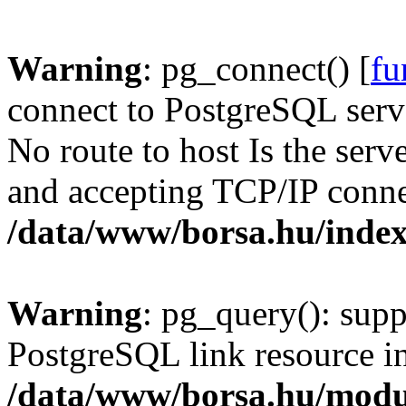
Warning
: pg_connect() [
fu
connect to PostgreSQL serve
No route to host Is the serv
and accepting TCP/IP conne
/data/www/borsa.hu/inde
Warning
: pg_query(): supp
PostgreSQL link resource i
/data/www/borsa.hu/modu