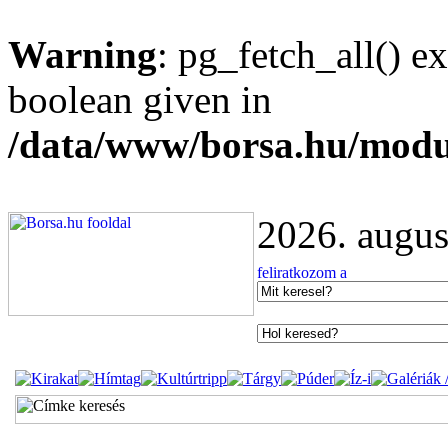
Warning
: pg_fetch_all() e
boolean given in
/data/www/borsa.hu/modu
2026. augus