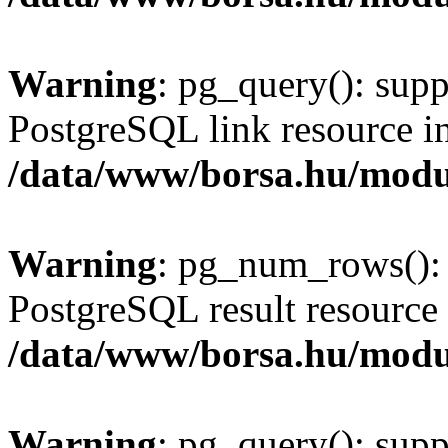
Warning
: pg_query(): supp
PostgreSQL link resource i
/data/www/borsa.hu/modu
Warning
: pg_num_rows(): 
PostgreSQL result resource 
/data/www/borsa.hu/modu
Warning
: pg_query(): supp