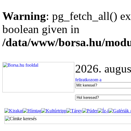
Warning
: pg_fetch_all() e
boolean given in
/data/www/borsa.hu/modu
2026. augus