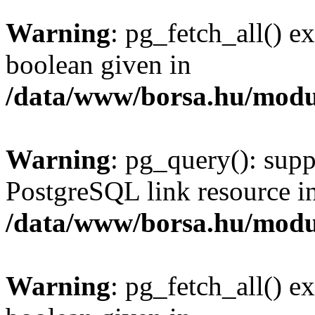
Warning
: pg_fetch_all() e
boolean given in
/data/www/borsa.hu/modu
Warning
: pg_query(): supp
PostgreSQL link resource i
/data/www/borsa.hu/modu
Warning
: pg_fetch_all() e