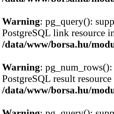
Warning
: pg_query(): supp
PostgreSQL link resource i
/data/www/borsa.hu/modu
Warning
: pg_num_rows(): 
PostgreSQL result resource 
/data/www/borsa.hu/modu
Warning
: pg_query(): supp