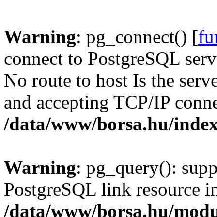
Warning
: pg_connect() [
fu
connect to PostgreSQL serve
No route to host Is the serv
and accepting TCP/IP conne
/data/www/borsa.hu/inde
Warning
: pg_query(): supp
PostgreSQL link resource i
/data/www/borsa.hu/modu