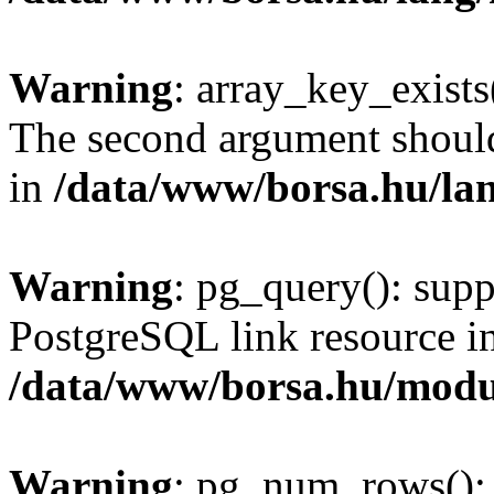
Warning
: array_key_exists(
The second argument should 
in
/data/www/borsa.hu/la
Warning
: pg_query(): supp
PostgreSQL link resource i
/data/www/borsa.hu/modu
Warning
: pg_num_rows(): 