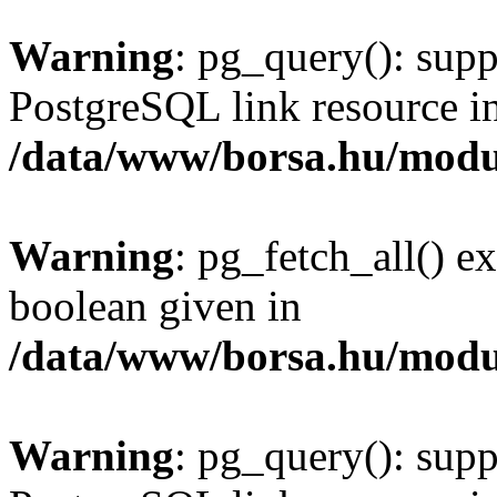
Warning
: pg_query(): supp
PostgreSQL link resource i
/data/www/borsa.hu/modu
Warning
: pg_fetch_all() e
boolean given in
/data/www/borsa.hu/modu
Warning
: pg_query(): supp