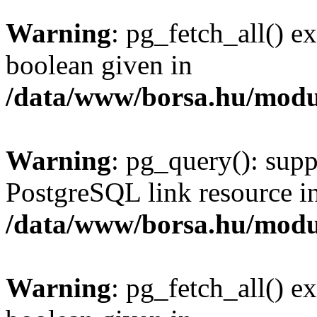
Warning
: pg_fetch_all() e
boolean given in
/data/www/borsa.hu/modu
Warning
: pg_query(): supp
PostgreSQL link resource i
/data/www/borsa.hu/modu
Warning
: pg_fetch_all() e