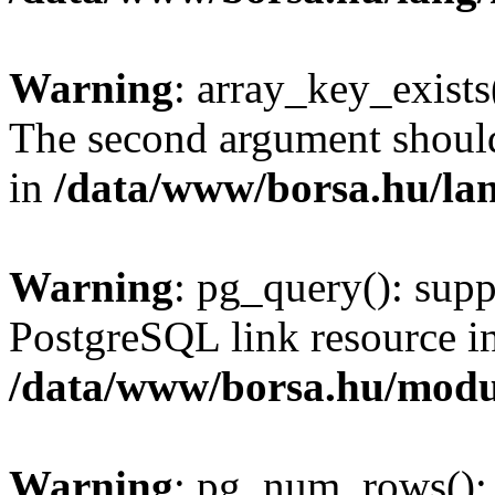
Warning
: array_key_exists(
The second argument should 
in
/data/www/borsa.hu/la
Warning
: pg_query(): supp
PostgreSQL link resource i
/data/www/borsa.hu/modu
Warning
: pg_num_rows(): 