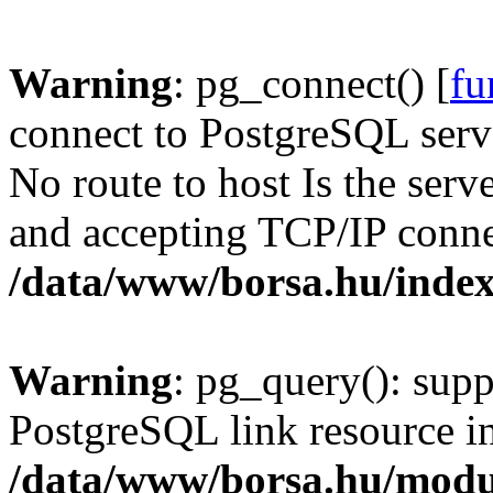
Warning
: pg_connect() [
fu
connect to PostgreSQL serve
No route to host Is the serv
and accepting TCP/IP conne
/data/www/borsa.hu/inde
Warning
: pg_query(): supp
PostgreSQL link resource i
/data/www/borsa.hu/modu