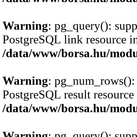
Warning
: pg_query(): supp
PostgreSQL link resource i
/data/www/borsa.hu/modu
Warning
: pg_num_rows(): 
PostgreSQL result resource 
/data/www/borsa.hu/modu
Warning
: pg_query(): supp