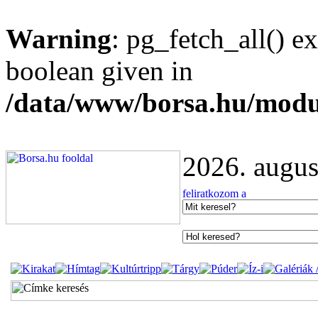
Warning
: pg_fetch_all() e
boolean given in
/data/www/borsa.hu/modu
2026. augus