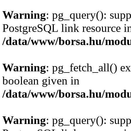
Warning
: pg_query(): supp
PostgreSQL link resource i
/data/www/borsa.hu/modu
Warning
: pg_fetch_all() e
boolean given in
/data/www/borsa.hu/modu
Warning
: pg_query(): supp