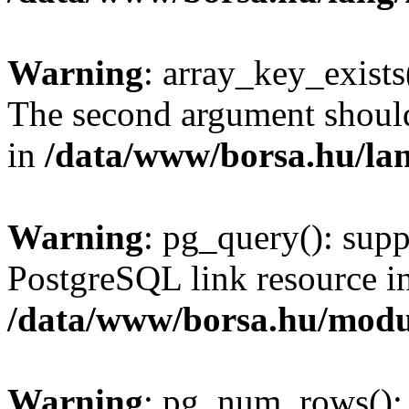
Warning
: array_key_exists(
The second argument should 
in
/data/www/borsa.hu/la
Warning
: pg_query(): supp
PostgreSQL link resource i
/data/www/borsa.hu/modu
Warning
: pg_num_rows(): 