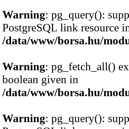
Warning
: pg_query(): supp
PostgreSQL link resource i
/data/www/borsa.hu/modu
Warning
: pg_fetch_all() e
boolean given in
/data/www/borsa.hu/modu
Warning
: pg_query(): supp