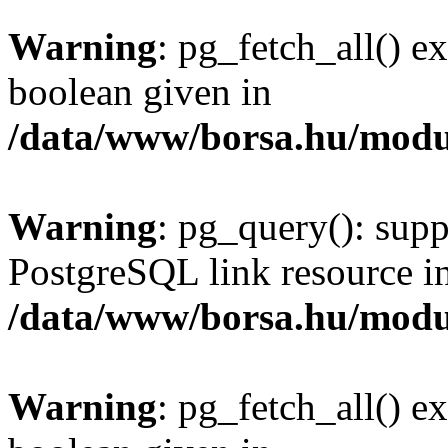
Warning
: pg_fetch_all() e
boolean given in
/data/www/borsa.hu/modu
Warning
: pg_query(): supp
PostgreSQL link resource i
/data/www/borsa.hu/modu
Warning
: pg_fetch_all() e