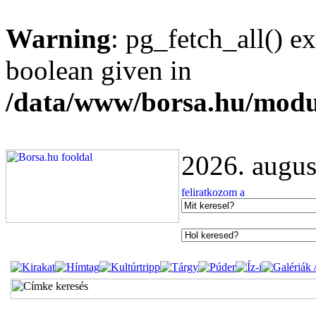
Warning
: pg_fetch_all() e
boolean given in
/data/www/borsa.hu/modu
2026. augus