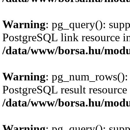
Warning
: pg_query(): supp
PostgreSQL link resource i
/data/www/borsa.hu/modu
Warning
: pg_num_rows(): 
PostgreSQL result resource 
/data/www/borsa.hu/modu
Warning
: pg_query(): supp