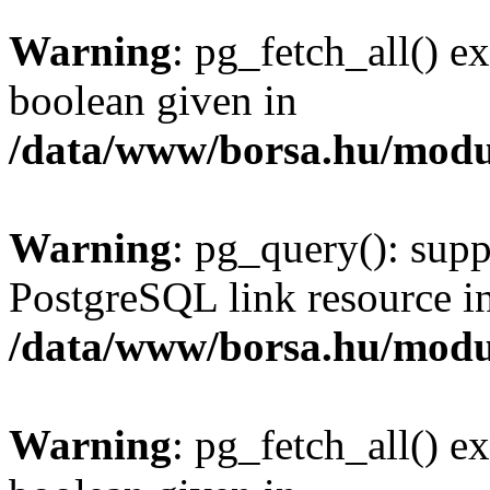
Warning
: pg_fetch_all() e
boolean given in
/data/www/borsa.hu/modu
Warning
: pg_query(): supp
PostgreSQL link resource i
/data/www/borsa.hu/modu
Warning
: pg_fetch_all() e