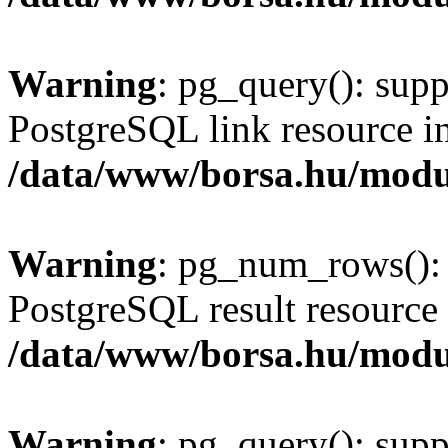
Warning
: pg_query(): supp
PostgreSQL link resource i
/data/www/borsa.hu/modu
Warning
: pg_num_rows(): 
PostgreSQL result resource 
/data/www/borsa.hu/modu
Warning
: pg_query(): supp