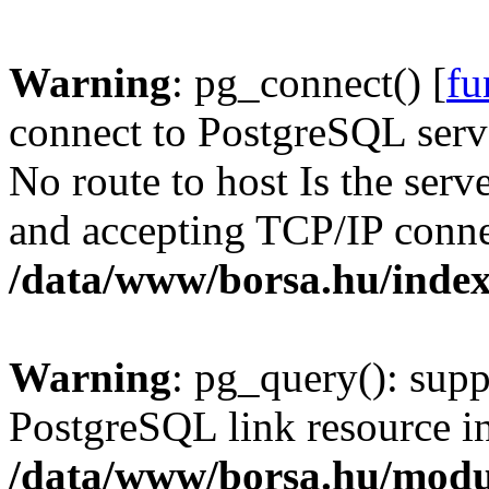
Warning
: pg_connect() [
fu
connect to PostgreSQL serve
No route to host Is the serv
and accepting TCP/IP conne
/data/www/borsa.hu/inde
Warning
: pg_query(): supp
PostgreSQL link resource i
/data/www/borsa.hu/modu