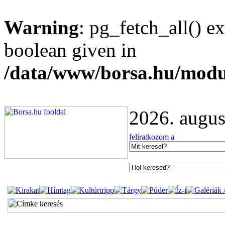
Warning
: pg_fetch_all() e
boolean given in
/data/www/borsa.hu/modu
2026. augus