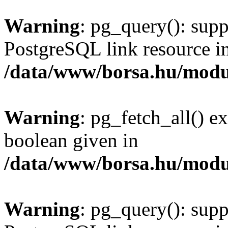
Warning
: pg_query(): supp
PostgreSQL link resource i
/data/www/borsa.hu/modu
Warning
: pg_fetch_all() e
boolean given in
/data/www/borsa.hu/modu
Warning
: pg_query(): supp