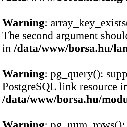
Warning
: array_key_exists(
The second argument should 
in
/data/www/borsa.hu/la
Warning
: pg_query(): supp
PostgreSQL link resource i
/data/www/borsa.hu/modu
Warning
: pg_num_rows(): 