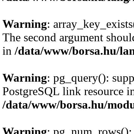
Warning
: array_key_exists(
The second argument should 
in
/data/www/borsa.hu/la
Warning
: pg_query(): supp
PostgreSQL link resource i
/data/www/borsa.hu/modu
Warning
: pg_num_rows(): 