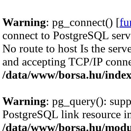
Warning
: pg_connect() [
fu
connect to PostgreSQL serve
No route to host Is the serv
and accepting TCP/IP conne
/data/www/borsa.hu/inde
Warning
: pg_query(): supp
PostgreSQL link resource i
/data/www/borsa.hu/modu