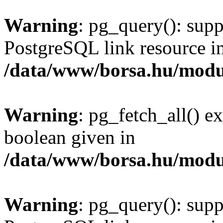
Warning
: pg_query(): supp
PostgreSQL link resource i
/data/www/borsa.hu/modu
Warning
: pg_fetch_all() e
boolean given in
/data/www/borsa.hu/modu
Warning
: pg_query(): supp