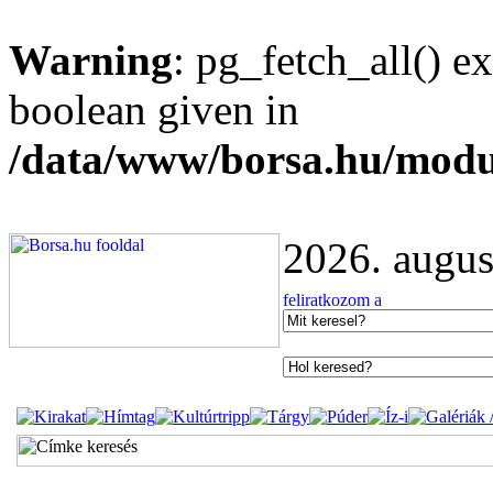
Warning
: pg_fetch_all() e
boolean given in
/data/www/borsa.hu/modu
2026. augus