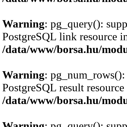
Warning
: pg_query(): supp
PostgreSQL link resource i
/data/www/borsa.hu/modu
Warning
: pg_num_rows(): 
PostgreSQL result resource 
/data/www/borsa.hu/modu
Warning
: pg_query(): supp