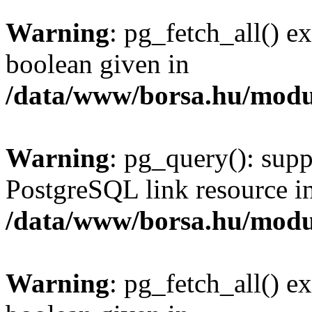
Warning
: pg_fetch_all() e
boolean given in
/data/www/borsa.hu/modu
Warning
: pg_query(): supp
PostgreSQL link resource i
/data/www/borsa.hu/modu
Warning
: pg_fetch_all() e