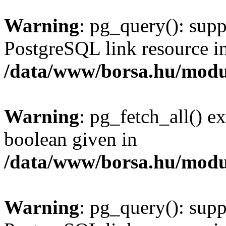
Warning
: pg_query(): supp
PostgreSQL link resource i
/data/www/borsa.hu/modu
Warning
: pg_fetch_all() e
boolean given in
/data/www/borsa.hu/modu
Warning
: pg_query(): supp