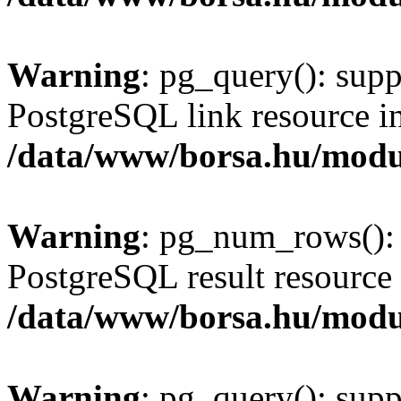
Warning
: pg_query(): supp
PostgreSQL link resource i
/data/www/borsa.hu/modu
Warning
: pg_num_rows(): 
PostgreSQL result resource 
/data/www/borsa.hu/modu
Warning
: pg_query(): supp