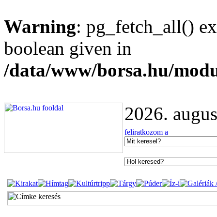
Warning
: pg_fetch_all() e
boolean given in
/data/www/borsa.hu/modu
2026. augus