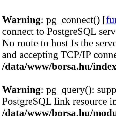
Warning
: pg_connect() [
fu
connect to PostgreSQL serve
No route to host Is the serv
and accepting TCP/IP conne
/data/www/borsa.hu/inde
Warning
: pg_query(): supp
PostgreSQL link resource i
/data/www/borsa.hu/modu