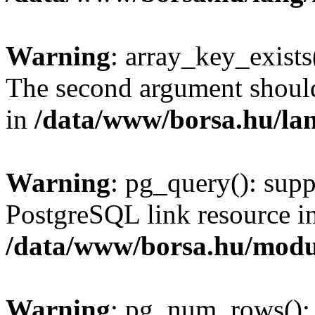
Warning
: array_key_exists(
The second argument should 
in
/data/www/borsa.hu/la
Warning
: pg_query(): supp
PostgreSQL link resource i
/data/www/borsa.hu/modu
Warning
: pg_num_rows(): 