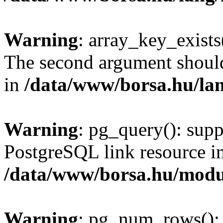
Warning
: array_key_exists(
The second argument should 
in
/data/www/borsa.hu/la
Warning
: pg_query(): supp
PostgreSQL link resource i
/data/www/borsa.hu/modu
Warning
: pg_num_rows(): 