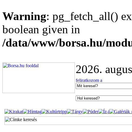
Warning
: pg_fetch_all() e
boolean given in
/data/www/borsa.hu/modu
2026. augus