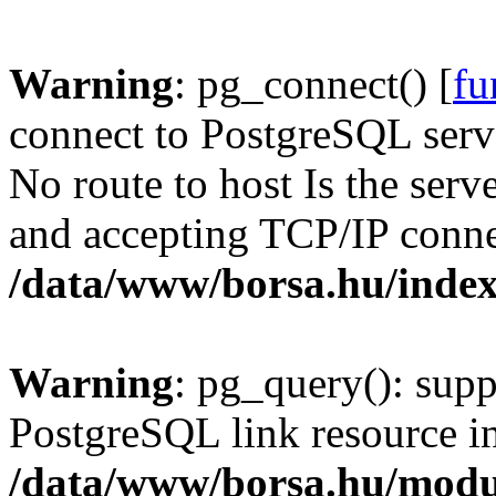
Warning
: pg_connect() [
fu
connect to PostgreSQL serve
No route to host Is the serv
and accepting TCP/IP conne
/data/www/borsa.hu/inde
Warning
: pg_query(): supp
PostgreSQL link resource i
/data/www/borsa.hu/modu