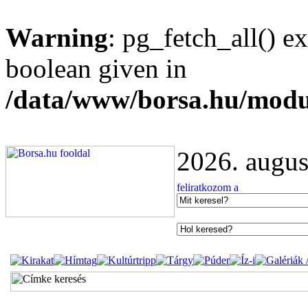
Warning
: pg_fetch_all() e
boolean given in
/data/www/borsa.hu/modu
2026. augus