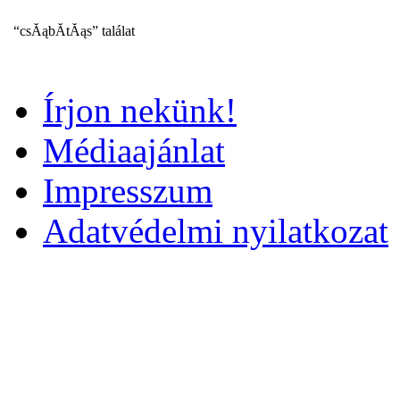
“csĂąbĂ­tĂąs” találat
Írjon nekünk!
Médiaajánlat
Impresszum
Adatvédelmi nyilatkozat