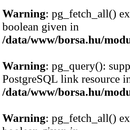
Warning
: pg_fetch_all() e
boolean given in
/data/www/borsa.hu/modu
Warning
: pg_query(): supp
PostgreSQL link resource i
/data/www/borsa.hu/modu
Warning
: pg_fetch_all() e