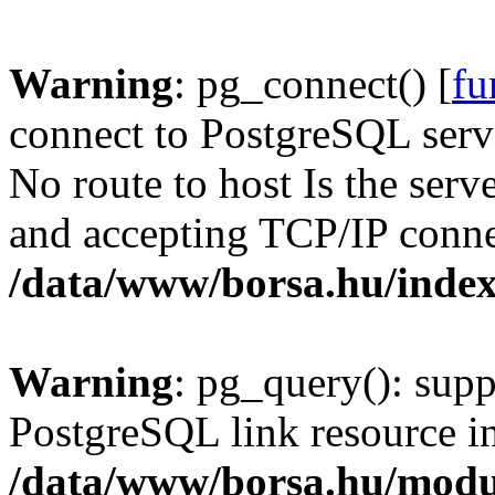
Warning
: pg_connect() [
fu
connect to PostgreSQL serve
No route to host Is the serv
and accepting TCP/IP conne
/data/www/borsa.hu/inde
Warning
: pg_query(): supp
PostgreSQL link resource i
/data/www/borsa.hu/modu