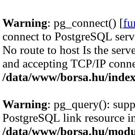
Warning
: pg_connect() [
fu
connect to PostgreSQL serve
No route to host Is the serv
and accepting TCP/IP conne
/data/www/borsa.hu/inde
Warning
: pg_query(): supp
PostgreSQL link resource i
/data/www/borsa.hu/modu