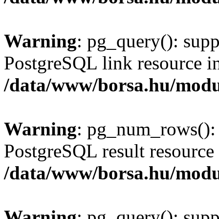
Warning
: pg_query(): supp
PostgreSQL link resource i
/data/www/borsa.hu/modu
Warning
: pg_num_rows(): 
PostgreSQL result resource 
/data/www/borsa.hu/modu
Warning
: pg_query(): supp