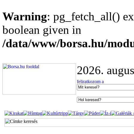
Warning
: pg_fetch_all() e
boolean given in
/data/www/borsa.hu/modu
2026. augus