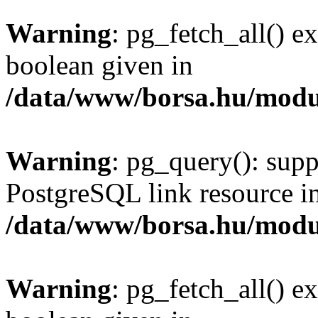
Warning
: pg_fetch_all() e
boolean given in
/data/www/borsa.hu/modu
Warning
: pg_query(): supp
PostgreSQL link resource i
/data/www/borsa.hu/modu
Warning
: pg_fetch_all() e