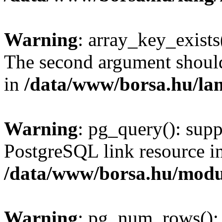
Warning
: array_key_exists(
The second argument should 
in
/data/www/borsa.hu/la
Warning
: pg_query(): supp
PostgreSQL link resource i
/data/www/borsa.hu/modu
Warning
: pg_num_rows(): 