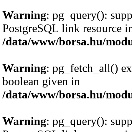
Warning
: pg_query(): supp
PostgreSQL link resource i
/data/www/borsa.hu/modu
Warning
: pg_fetch_all() e
boolean given in
/data/www/borsa.hu/modu
Warning
: pg_query(): supp