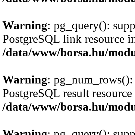
Warning
: pg_query(): supp
PostgreSQL link resource i
/data/www/borsa.hu/modu
Warning
: pg_num_rows(): 
PostgreSQL result resource 
/data/www/borsa.hu/modu
Warning
: pg_query(): supp