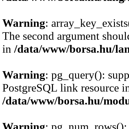
Warning
: array_key_exists(
The second argument should 
in
/data/www/borsa.hu/la
Warning
: pg_query(): supp
PostgreSQL link resource i
/data/www/borsa.hu/modu
Warning
: pg_num_rows(): 