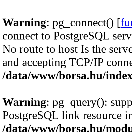
Warning
: pg_connect() [
fu
connect to PostgreSQL serve
No route to host Is the serv
and accepting TCP/IP conne
/data/www/borsa.hu/inde
Warning
: pg_query(): supp
PostgreSQL link resource i
/data/www/borsa.hu/modu