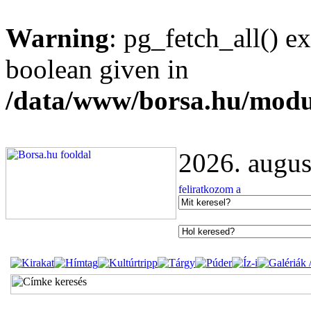
Warning
: pg_fetch_all() e
boolean given in
/data/www/borsa.hu/modu
2026. augus