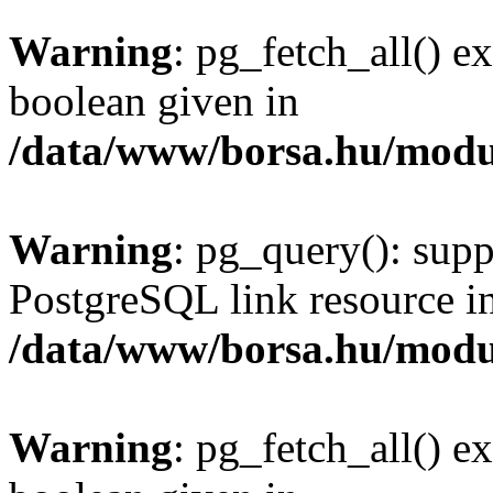
Warning
: pg_fetch_all() e
boolean given in
/data/www/borsa.hu/modu
Warning
: pg_query(): supp
PostgreSQL link resource i
/data/www/borsa.hu/modu
Warning
: pg_fetch_all() e