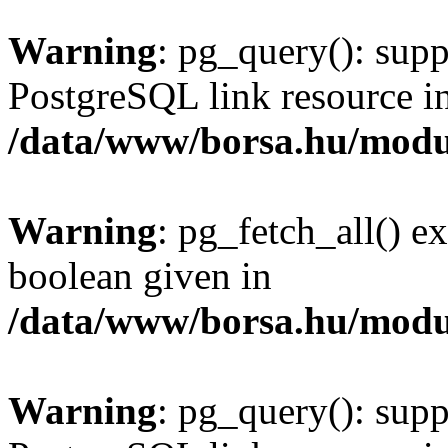
Warning
: pg_query(): supp
PostgreSQL link resource i
/data/www/borsa.hu/modu
Warning
: pg_fetch_all() e
boolean given in
/data/www/borsa.hu/modu
Warning
: pg_query(): supp