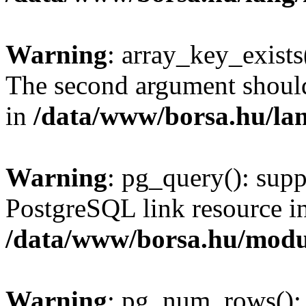
Warning
: array_key_exists(
The second argument should 
in
/data/www/borsa.hu/la
Warning
: pg_query(): supp
PostgreSQL link resource i
/data/www/borsa.hu/modu
Warning
: pg_num_rows(): 