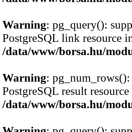
Warning
: pg_query(): supp
PostgreSQL link resource i
/data/www/borsa.hu/modu
Warning
: pg_num_rows(): 
PostgreSQL result resource 
/data/www/borsa.hu/modu
Warning
: pg_query(): supp