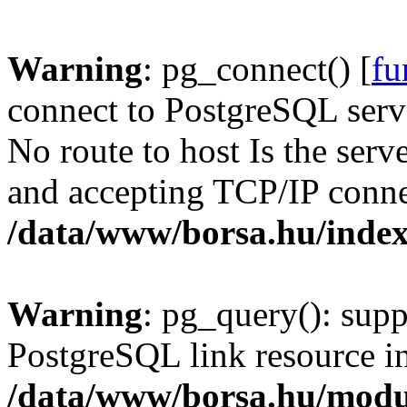
Warning
: pg_connect() [
fu
connect to PostgreSQL serve
No route to host Is the serv
and accepting TCP/IP conne
/data/www/borsa.hu/inde
Warning
: pg_query(): supp
PostgreSQL link resource i
/data/www/borsa.hu/modu