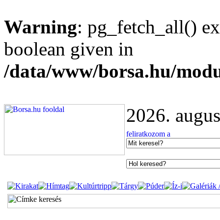
Warning
: pg_fetch_all() e
boolean given in
/data/www/borsa.hu/modu
2026. augus