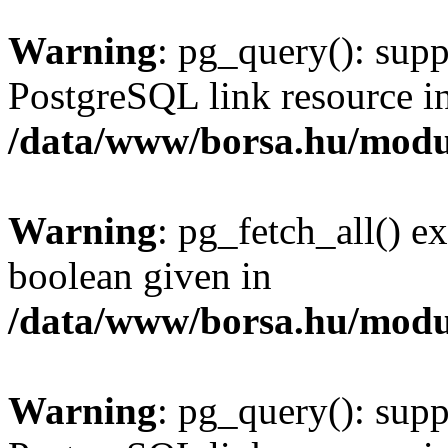
Warning
: pg_query(): supp
PostgreSQL link resource i
/data/www/borsa.hu/modu
Warning
: pg_fetch_all() e
boolean given in
/data/www/borsa.hu/modu
Warning
: pg_query(): supp