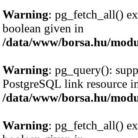
Warning
: pg_fetch_all() e
boolean given in
/data/www/borsa.hu/modu
Warning
: pg_query(): supp
PostgreSQL link resource i
/data/www/borsa.hu/modu
Warning
: pg_fetch_all() e