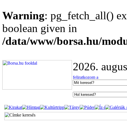
Warning
: pg_fetch_all() e
boolean given in
/data/www/borsa.hu/modu
2026. augus