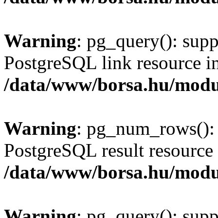
Warning
: pg_query(): supp
PostgreSQL link resource i
/data/www/borsa.hu/modu
Warning
: pg_num_rows(): 
PostgreSQL result resource 
/data/www/borsa.hu/modu
Warning
: pg_query(): supp