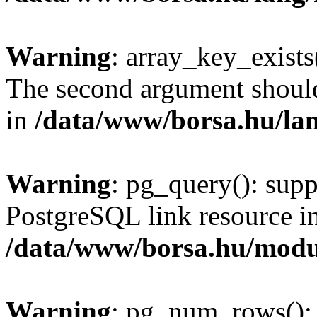
Warning
: array_key_exists(
The second argument should 
in
/data/www/borsa.hu/la
Warning
: pg_query(): supp
PostgreSQL link resource i
/data/www/borsa.hu/modu
Warning
: pg_num_rows(): 