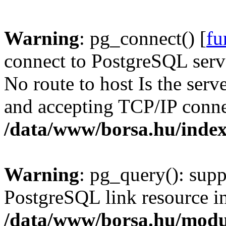
Warning
: pg_connect() [
fu
connect to PostgreSQL serve
No route to host Is the serv
and accepting TCP/IP conne
/data/www/borsa.hu/inde
Warning
: pg_query(): supp
PostgreSQL link resource i
/data/www/borsa.hu/modu