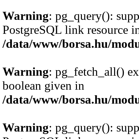
Warning
: pg_query(): supp
PostgreSQL link resource i
/data/www/borsa.hu/modu
Warning
: pg_fetch_all() e
boolean given in
/data/www/borsa.hu/modu
Warning
: pg_query(): supp