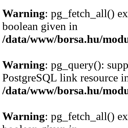
Warning
: pg_fetch_all() e
boolean given in
/data/www/borsa.hu/modu
Warning
: pg_query(): supp
PostgreSQL link resource i
/data/www/borsa.hu/modu
Warning
: pg_fetch_all() e