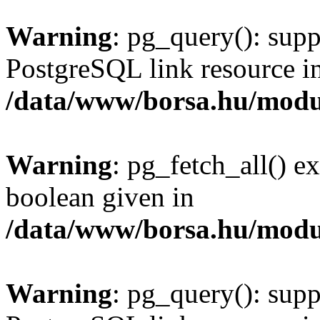
Warning
: pg_query(): supp
PostgreSQL link resource i
/data/www/borsa.hu/modu
Warning
: pg_fetch_all() e
boolean given in
/data/www/borsa.hu/modu
Warning
: pg_query(): supp