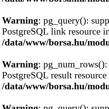
Warning
: pg_query(): supp
PostgreSQL link resource i
/data/www/borsa.hu/modu
Warning
: pg_num_rows(): 
PostgreSQL result resource 
/data/www/borsa.hu/modu
Warning
: pg_query(): supp