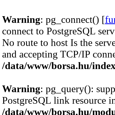
Warning
: pg_connect() [
fu
connect to PostgreSQL serve
No route to host Is the serv
and accepting TCP/IP conne
/data/www/borsa.hu/inde
Warning
: pg_query(): supp
PostgreSQL link resource i
/data/www/borsa.hu/modu