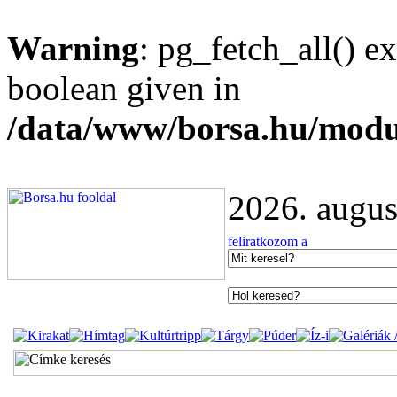
Warning
: pg_fetch_all() e
boolean given in
/data/www/borsa.hu/modu
2026. augus