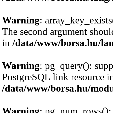
Warning
: array_key_exists(
The second argument should 
in
/data/www/borsa.hu/la
Warning
: pg_query(): supp
PostgreSQL link resource i
/data/www/borsa.hu/modu
Warning
: pg_num_rows(): 