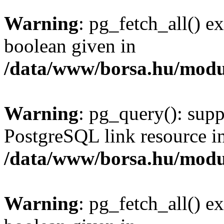
Warning
: pg_fetch_all() e
boolean given in
/data/www/borsa.hu/modu
Warning
: pg_query(): supp
PostgreSQL link resource i
/data/www/borsa.hu/modu
Warning
: pg_fetch_all() e