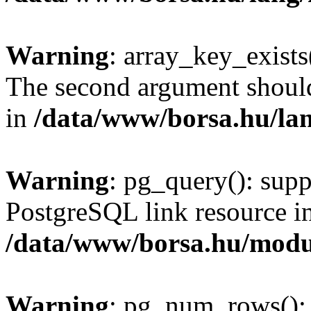
Warning
: array_key_exists(
The second argument should 
in
/data/www/borsa.hu/la
Warning
: pg_query(): supp
PostgreSQL link resource i
/data/www/borsa.hu/modu
Warning
: pg_num_rows(): 