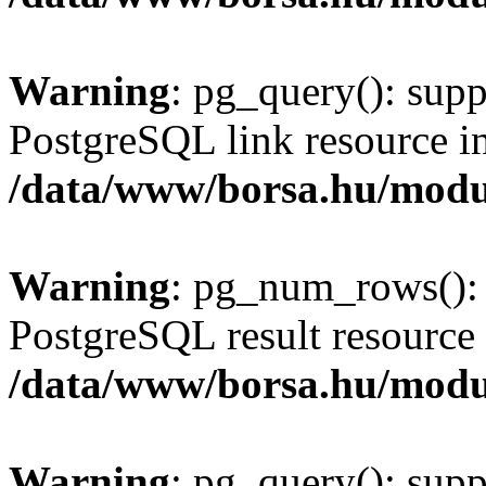
Warning
: pg_query(): supp
PostgreSQL link resource i
/data/www/borsa.hu/modu
Warning
: pg_num_rows(): 
PostgreSQL result resource 
/data/www/borsa.hu/modu
Warning
: pg_query(): supp