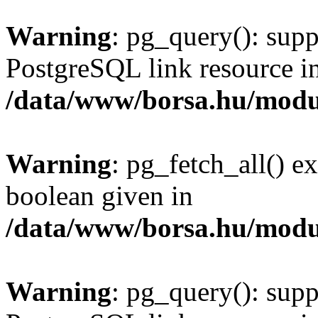
Warning
: pg_query(): supp
PostgreSQL link resource i
/data/www/borsa.hu/modu
Warning
: pg_fetch_all() e
boolean given in
/data/www/borsa.hu/modu
Warning
: pg_query(): supp