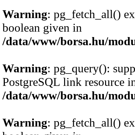
Warning
: pg_fetch_all() e
boolean given in
/data/www/borsa.hu/modu
Warning
: pg_query(): supp
PostgreSQL link resource i
/data/www/borsa.hu/modu
Warning
: pg_fetch_all() e