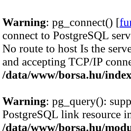
Warning
: pg_connect() [
fu
connect to PostgreSQL serve
No route to host Is the serv
and accepting TCP/IP conne
/data/www/borsa.hu/inde
Warning
: pg_query(): supp
PostgreSQL link resource i
/data/www/borsa.hu/modu