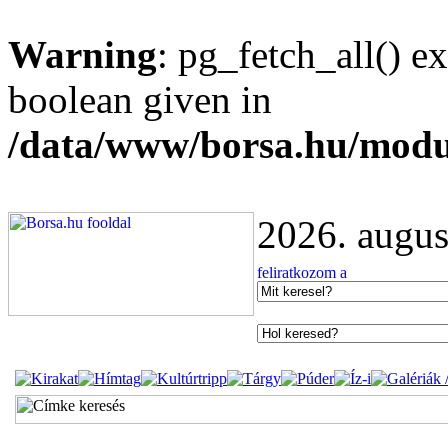
Warning
: pg_fetch_all() e
boolean given in
/data/www/borsa.hu/modu
2026. augus