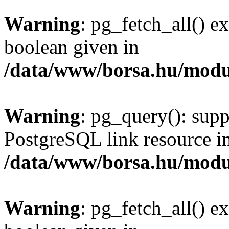
Warning
: pg_fetch_all() e
boolean given in
/data/www/borsa.hu/modu
Warning
: pg_query(): supp
PostgreSQL link resource i
/data/www/borsa.hu/modu
Warning
: pg_fetch_all() e