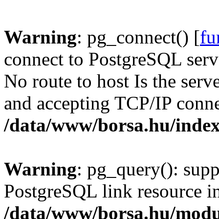
Warning
: pg_connect() [
fu
connect to PostgreSQL serve
No route to host Is the serv
and accepting TCP/IP conne
/data/www/borsa.hu/inde
Warning
: pg_query(): supp
PostgreSQL link resource i
/data/www/borsa.hu/modu