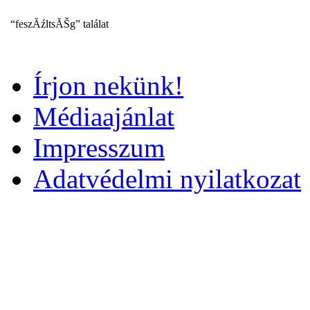
“feszĂźltsĂŠg” találat
Írjon nekünk!
Médiaajánlat
Impresszum
Adatvédelmi nyilatkozat