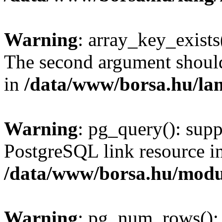
Warning
: array_key_exists(
The second argument should 
in
/data/www/borsa.hu/la
Warning
: pg_query(): supp
PostgreSQL link resource i
/data/www/borsa.hu/modu
Warning
: pg_num_rows(): 