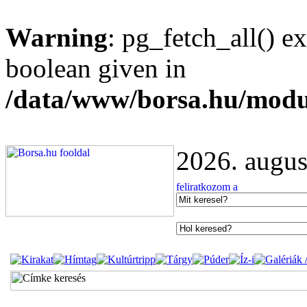
Warning
: pg_fetch_all() e
boolean given in
/data/www/borsa.hu/modu
2026. augus