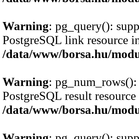
Warning
: pg_query(): supp
PostgreSQL link resource i
/data/www/borsa.hu/modu
Warning
: pg_num_rows(): 
PostgreSQL result resource 
/data/www/borsa.hu/modu
Warning
: pg_query(): supp