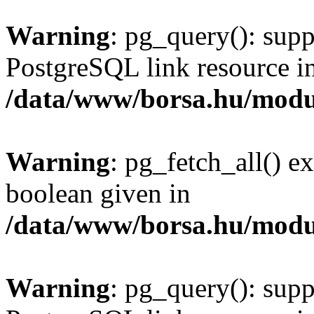
Warning
: pg_query(): supp
PostgreSQL link resource i
/data/www/borsa.hu/modu
Warning
: pg_fetch_all() e
boolean given in
/data/www/borsa.hu/modu
Warning
: pg_query(): supp