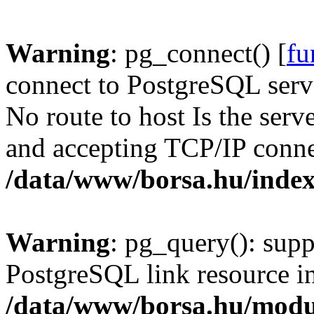
Warning
: pg_connect() [
fu
connect to PostgreSQL serve
No route to host Is the serv
and accepting TCP/IP conne
/data/www/borsa.hu/inde
Warning
: pg_query(): supp
PostgreSQL link resource i
/data/www/borsa.hu/modu