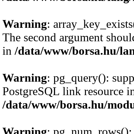
Warning
: array_key_exists(
The second argument should 
in
/data/www/borsa.hu/la
Warning
: pg_query(): supp
PostgreSQL link resource i
/data/www/borsa.hu/modu
Warning
: pg_num_rows(): 