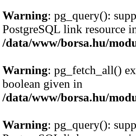
Warning
: pg_query(): supp
PostgreSQL link resource i
/data/www/borsa.hu/modu
Warning
: pg_fetch_all() e
boolean given in
/data/www/borsa.hu/modu
Warning
: pg_query(): supp