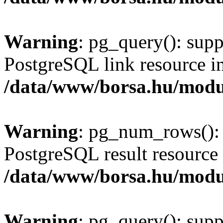
Warning
: pg_query(): supp
PostgreSQL link resource i
/data/www/borsa.hu/modu
Warning
: pg_num_rows(): 
PostgreSQL result resource 
/data/www/borsa.hu/modu
Warning
: pg_query(): supp