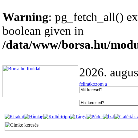
Warning
: pg_fetch_all() e
boolean given in
/data/www/borsa.hu/modu
2026. augus