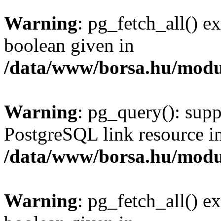
Warning
: pg_fetch_all() e
boolean given in
/data/www/borsa.hu/modu
Warning
: pg_query(): supp
PostgreSQL link resource i
/data/www/borsa.hu/modu
Warning
: pg_fetch_all() e