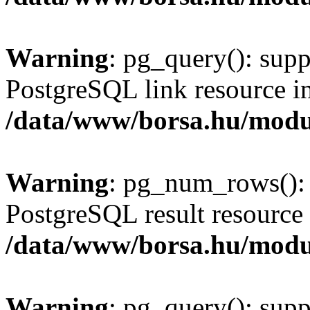
Warning
: pg_query(): supp
PostgreSQL link resource i
/data/www/borsa.hu/modu
Warning
: pg_num_rows(): 
PostgreSQL result resource 
/data/www/borsa.hu/modu
Warning
: pg_query(): supp