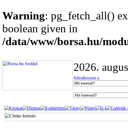
Warning
: pg_fetch_all() e
boolean given in
/data/www/borsa.hu/modu
2026. augus