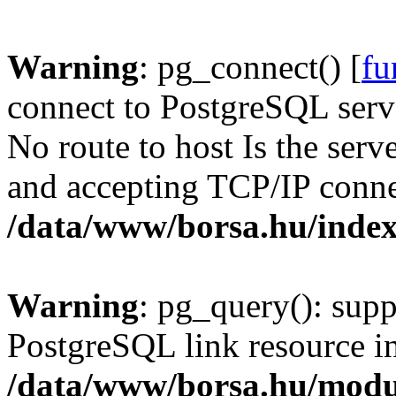
Warning
: pg_connect() [
fu
connect to PostgreSQL serve
No route to host Is the serv
and accepting TCP/IP conne
/data/www/borsa.hu/inde
Warning
: pg_query(): supp
PostgreSQL link resource i
/data/www/borsa.hu/modu