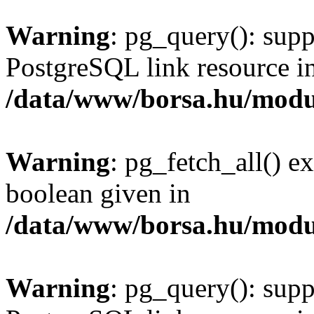
Warning
: pg_query(): supp
PostgreSQL link resource i
/data/www/borsa.hu/modu
Warning
: pg_fetch_all() e
boolean given in
/data/www/borsa.hu/modu
Warning
: pg_query(): supp