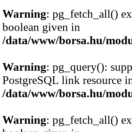
Warning
: pg_fetch_all() e
boolean given in
/data/www/borsa.hu/modu
Warning
: pg_query(): supp
PostgreSQL link resource i
/data/www/borsa.hu/modu
Warning
: pg_fetch_all() e