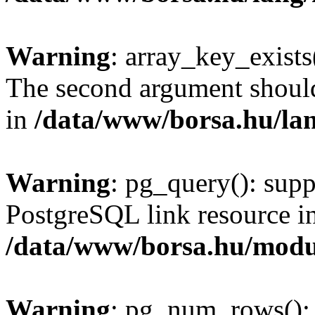
Warning
: array_key_exists(
The second argument should 
in
/data/www/borsa.hu/la
Warning
: pg_query(): supp
PostgreSQL link resource i
/data/www/borsa.hu/modu
Warning
: pg_num_rows(): 