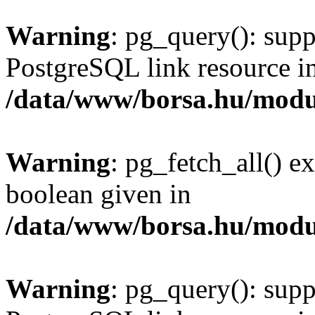
Warning
: pg_query(): supp
PostgreSQL link resource i
/data/www/borsa.hu/modu
Warning
: pg_fetch_all() e
boolean given in
/data/www/borsa.hu/modu
Warning
: pg_query(): supp