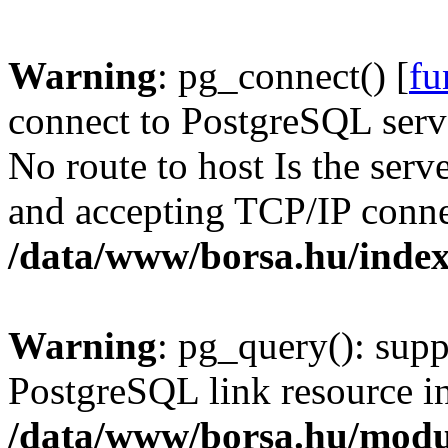
Warning
: pg_connect() [
fu
connect to PostgreSQL serve
No route to host Is the serv
and accepting TCP/IP conne
/data/www/borsa.hu/inde
Warning
: pg_query(): supp
PostgreSQL link resource i
/data/www/borsa.hu/modu