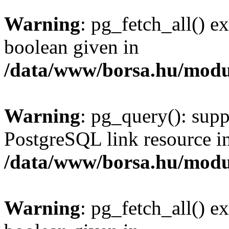
Warning
: pg_fetch_all() e
boolean given in
/data/www/borsa.hu/modu
Warning
: pg_query(): supp
PostgreSQL link resource i
/data/www/borsa.hu/modu
Warning
: pg_fetch_all() e