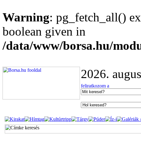
Warning
: pg_fetch_all() e
boolean given in
/data/www/borsa.hu/modu
2026. augus