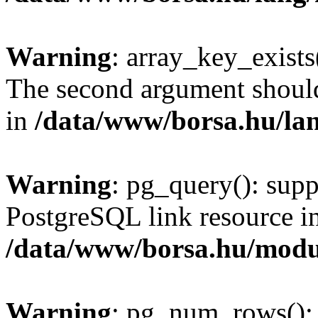
Warning
: array_key_exists(
The second argument should 
in
/data/www/borsa.hu/la
Warning
: pg_query(): supp
PostgreSQL link resource i
/data/www/borsa.hu/modu
Warning
: pg_num_rows(): 