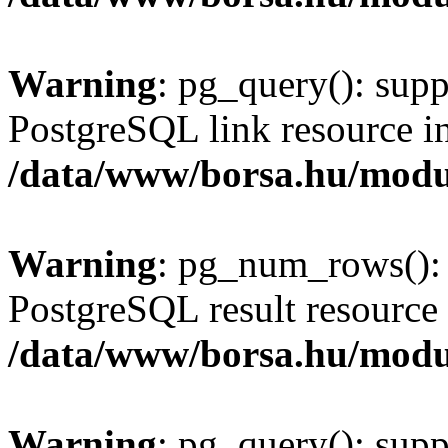
Warning
: pg_query(): supp
PostgreSQL link resource i
/data/www/borsa.hu/modu
Warning
: pg_num_rows(): 
PostgreSQL result resource 
/data/www/borsa.hu/modu
Warning
: pg_query(): supp