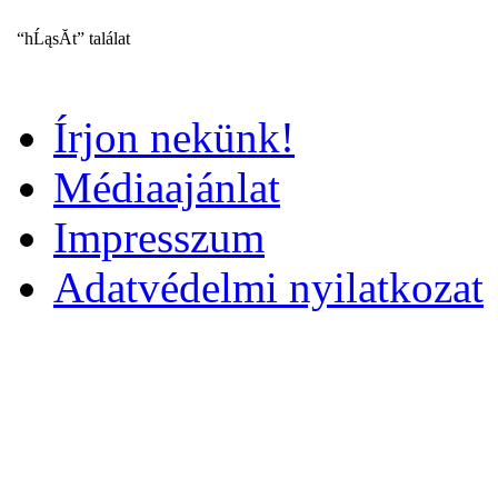
“hĹąsĂ­t” találat
Írjon nekünk!
Médiaajánlat
Impresszum
Adatvédelmi nyilatkozat