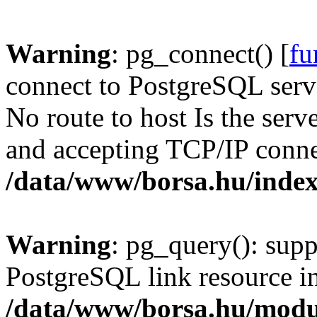
Warning
: pg_connect() [
fu
connect to PostgreSQL serve
No route to host Is the serv
and accepting TCP/IP conne
/data/www/borsa.hu/inde
Warning
: pg_query(): supp
PostgreSQL link resource i
/data/www/borsa.hu/modu