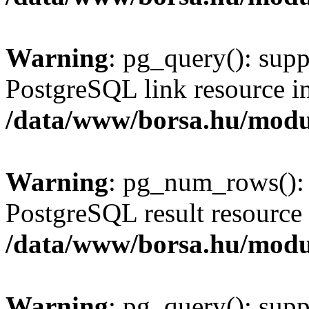
Warning
: pg_query(): supp
PostgreSQL link resource i
/data/www/borsa.hu/modu
Warning
: pg_num_rows(): 
PostgreSQL result resource 
/data/www/borsa.hu/modu
Warning
: pg_query(): supp