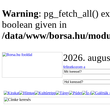
Warning
: pg_fetch_all() e
boolean given in
/data/www/borsa.hu/modu
2026. augus