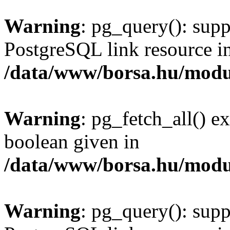
Warning
: pg_query(): supp
PostgreSQL link resource i
/data/www/borsa.hu/modu
Warning
: pg_fetch_all() e
boolean given in
/data/www/borsa.hu/modu
Warning
: pg_query(): supp