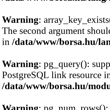
Warning
: array_key_exists(
The second argument should 
in
/data/www/borsa.hu/la
Warning
: pg_query(): supp
PostgreSQL link resource i
/data/www/borsa.hu/modu
Warning
: pg_num_rows(): 