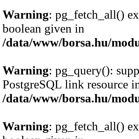
Warning
: pg_fetch_all() e
boolean given in
/data/www/borsa.hu/modu
Warning
: pg_query(): supp
PostgreSQL link resource i
/data/www/borsa.hu/modu
Warning
: pg_fetch_all() e