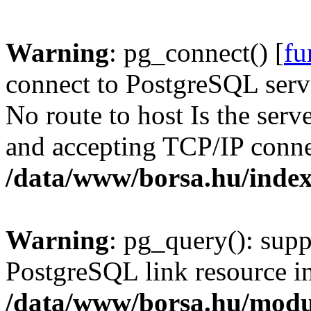
Warning
: pg_connect() [
fu
connect to PostgreSQL serve
No route to host Is the serv
and accepting TCP/IP conne
/data/www/borsa.hu/inde
Warning
: pg_query(): supp
PostgreSQL link resource i
/data/www/borsa.hu/modu