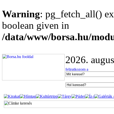
Warning
: pg_fetch_all() e
boolean given in
/data/www/borsa.hu/modu
2026. augus