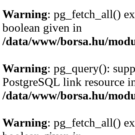
Warning
: pg_fetch_all() e
boolean given in
/data/www/borsa.hu/modu
Warning
: pg_query(): supp
PostgreSQL link resource i
/data/www/borsa.hu/modu
Warning
: pg_fetch_all() e