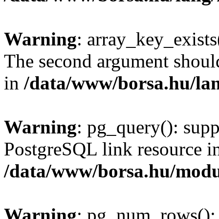
Warning
: array_key_exists(
The second argument should 
in
/data/www/borsa.hu/la
Warning
: pg_query(): supp
PostgreSQL link resource i
/data/www/borsa.hu/modu
Warning
: pg_num_rows(): 