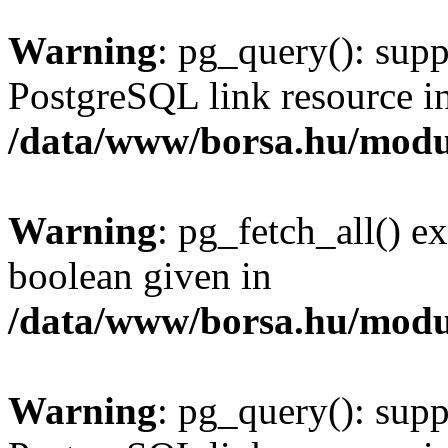
Warning
: pg_query(): supp
PostgreSQL link resource i
/data/www/borsa.hu/modu
Warning
: pg_fetch_all() e
boolean given in
/data/www/borsa.hu/modu
Warning
: pg_query(): supp