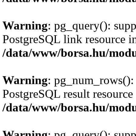
Warning
: pg_query(): supp
PostgreSQL link resource i
/data/www/borsa.hu/modu
Warning
: pg_num_rows(): 
PostgreSQL result resource 
/data/www/borsa.hu/modu
Warning
: pg_query(): supp