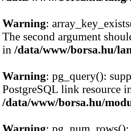
Warning
: array_key_exists(
The second argument should 
in
/data/www/borsa.hu/la
Warning
: pg_query(): supp
PostgreSQL link resource i
/data/www/borsa.hu/modu
Warning
: pg_num_rows(): 