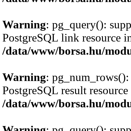
Warning
: pg_query(): supp
PostgreSQL link resource i
/data/www/borsa.hu/modu
Warning
: pg_num_rows(): 
PostgreSQL result resource 
/data/www/borsa.hu/modu
Warning
: pg_query(): supp