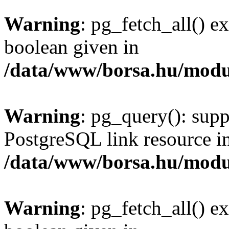
Warning
: pg_fetch_all() e
boolean given in
/data/www/borsa.hu/modu
Warning
: pg_query(): supp
PostgreSQL link resource i
/data/www/borsa.hu/modu
Warning
: pg_fetch_all() e