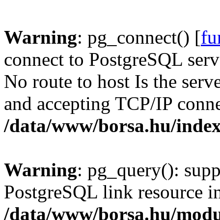
Warning
: pg_connect() [
fu
connect to PostgreSQL serve
No route to host Is the serv
and accepting TCP/IP conne
/data/www/borsa.hu/inde
Warning
: pg_query(): supp
PostgreSQL link resource i
/data/www/borsa.hu/modu