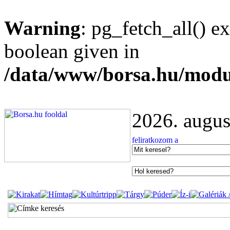
Warning
: pg_fetch_all() e
boolean given in
/data/www/borsa.hu/modu
2026. augus