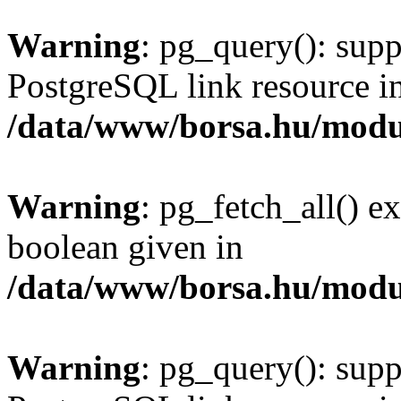
Warning
: pg_query(): supp
PostgreSQL link resource i
/data/www/borsa.hu/modu
Warning
: pg_fetch_all() e
boolean given in
/data/www/borsa.hu/modu
Warning
: pg_query(): supp