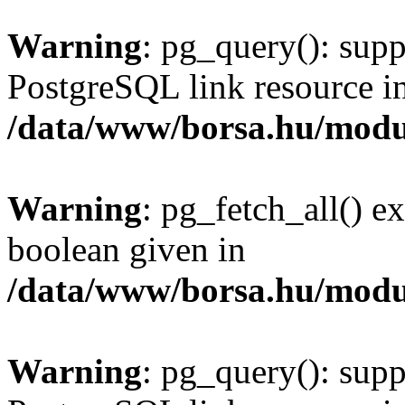
Warning
: pg_query(): supp
PostgreSQL link resource i
/data/www/borsa.hu/modu
Warning
: pg_fetch_all() e
boolean given in
/data/www/borsa.hu/modu
Warning
: pg_query(): supp