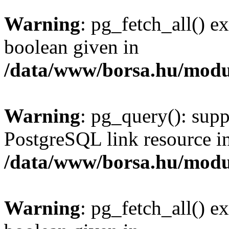
Warning
: pg_fetch_all() e
boolean given in
/data/www/borsa.hu/modu
Warning
: pg_query(): supp
PostgreSQL link resource i
/data/www/borsa.hu/modu
Warning
: pg_fetch_all() e