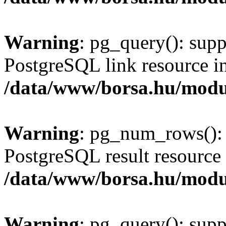
Warning
: pg_query(): supp
PostgreSQL link resource i
/data/www/borsa.hu/modu
Warning
: pg_num_rows(): 
PostgreSQL result resource 
/data/www/borsa.hu/modu
Warning
: pg_query(): supp