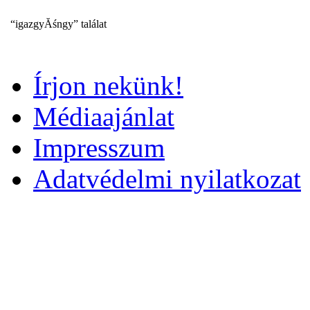
“igazgyĂśngy” találat
Írjon nekünk!
Médiaajánlat
Impresszum
Adatvédelmi nyilatkozat