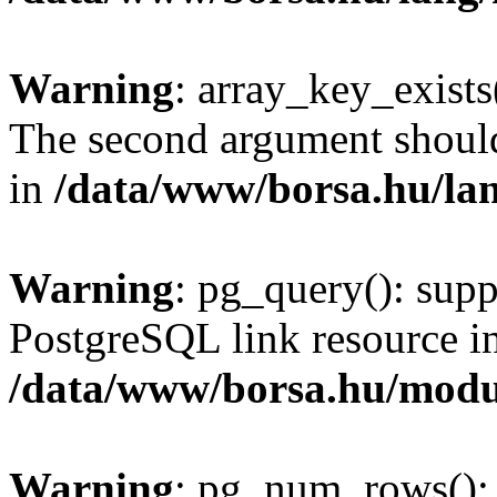
Warning
: array_key_exists(
The second argument should 
in
/data/www/borsa.hu/la
Warning
: pg_query(): supp
PostgreSQL link resource i
/data/www/borsa.hu/modu
Warning
: pg_num_rows(): 