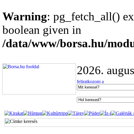
Warning
: pg_fetch_all() e
boolean given in
/data/www/borsa.hu/modu
2026. augus