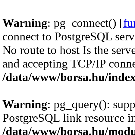
Warning
: pg_connect() [
fu
connect to PostgreSQL serve
No route to host Is the serv
and accepting TCP/IP conne
/data/www/borsa.hu/inde
Warning
: pg_query(): supp
PostgreSQL link resource i
/data/www/borsa.hu/modu