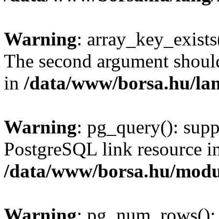
Warning
: array_key_exists(
The second argument should 
in
/data/www/borsa.hu/la
Warning
: pg_query(): supp
PostgreSQL link resource i
/data/www/borsa.hu/modu
Warning
: pg_num_rows(): 