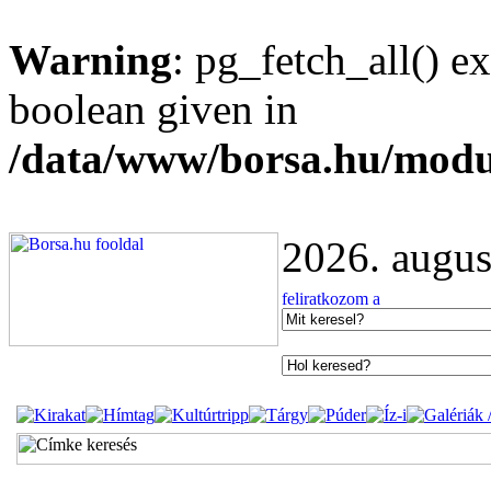
Warning
: pg_fetch_all() e
boolean given in
/data/www/borsa.hu/modu
2026. augus