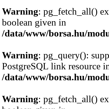
Warning
: pg_fetch_all() e
boolean given in
/data/www/borsa.hu/modu
Warning
: pg_query(): supp
PostgreSQL link resource i
/data/www/borsa.hu/modu
Warning
: pg_fetch_all() e