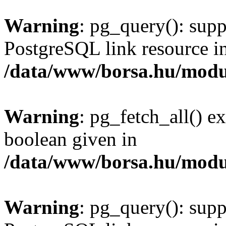
Warning
: pg_query(): supp
PostgreSQL link resource i
/data/www/borsa.hu/modu
Warning
: pg_fetch_all() e
boolean given in
/data/www/borsa.hu/modu
Warning
: pg_query(): supp