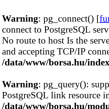
Warning
: pg_connect() [
fu
connect to PostgreSQL serve
No route to host Is the serv
and accepting TCP/IP conne
/data/www/borsa.hu/inde
Warning
: pg_query(): supp
PostgreSQL link resource i
/data/www/borsa.hu/modu