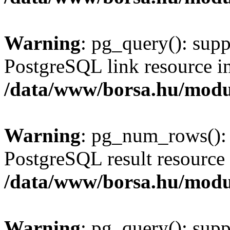
Warning
: pg_query(): supp
PostgreSQL link resource i
/data/www/borsa.hu/modu
Warning
: pg_num_rows(): 
PostgreSQL result resource 
/data/www/borsa.hu/modu
Warning
: pg_query(): supp