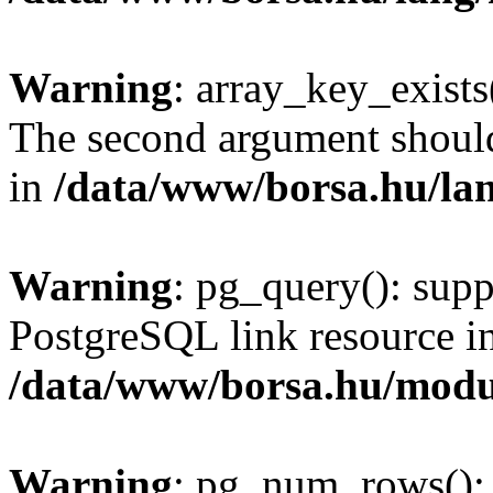
Warning
: array_key_exists(
The second argument should 
in
/data/www/borsa.hu/la
Warning
: pg_query(): supp
PostgreSQL link resource i
/data/www/borsa.hu/modu
Warning
: pg_num_rows(): 