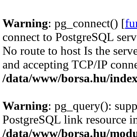
Warning
: pg_connect() [
fu
connect to PostgreSQL serve
No route to host Is the serv
and accepting TCP/IP conne
/data/www/borsa.hu/inde
Warning
: pg_query(): supp
PostgreSQL link resource i
/data/www/borsa.hu/modu