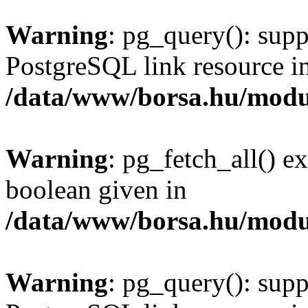
Warning
: pg_query(): supp
PostgreSQL link resource i
/data/www/borsa.hu/modu
Warning
: pg_fetch_all() e
boolean given in
/data/www/borsa.hu/modu
Warning
: pg_query(): supp