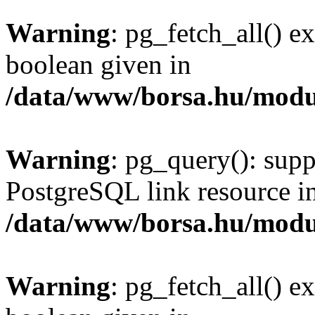
Warning
: pg_fetch_all() e
boolean given in
/data/www/borsa.hu/modu
Warning
: pg_query(): supp
PostgreSQL link resource i
/data/www/borsa.hu/modu
Warning
: pg_fetch_all() e