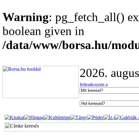
Warning
: pg_fetch_all() e
boolean given in
/data/www/borsa.hu/modu
2026. augus