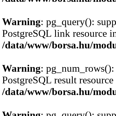
Warning
: pg_query(): supp
PostgreSQL link resource i
/data/www/borsa.hu/modu
Warning
: pg_num_rows(): 
PostgreSQL result resource 
/data/www/borsa.hu/modu
Warning
: pg_query(): supp