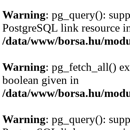
Warning
: pg_query(): supp
PostgreSQL link resource i
/data/www/borsa.hu/modu
Warning
: pg_fetch_all() e
boolean given in
/data/www/borsa.hu/modu
Warning
: pg_query(): supp