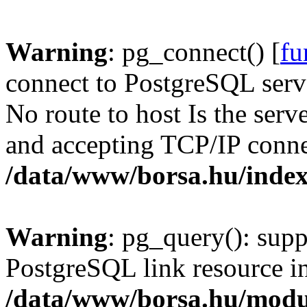
Warning
: pg_connect() [
fu
connect to PostgreSQL serve
No route to host Is the serv
and accepting TCP/IP conne
/data/www/borsa.hu/inde
Warning
: pg_query(): supp
PostgreSQL link resource i
/data/www/borsa.hu/modu