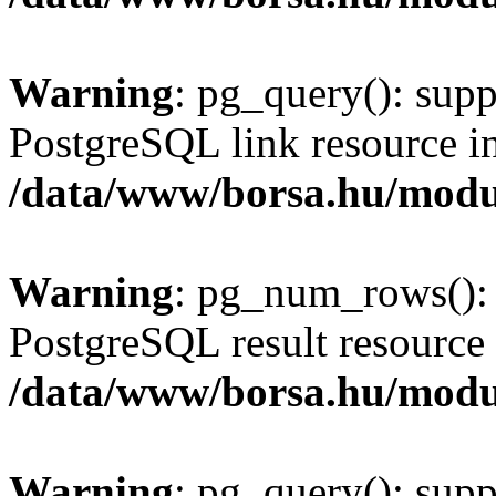
Warning
: pg_query(): supp
PostgreSQL link resource i
/data/www/borsa.hu/modu
Warning
: pg_num_rows(): 
PostgreSQL result resource 
/data/www/borsa.hu/modu
Warning
: pg_query(): supp