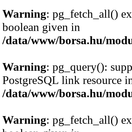
Warning
: pg_fetch_all() e
boolean given in
/data/www/borsa.hu/modu
Warning
: pg_query(): supp
PostgreSQL link resource i
/data/www/borsa.hu/modu
Warning
: pg_fetch_all() e