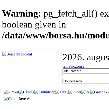
Warning
: pg_fetch_all() e
boolean given in
/data/www/borsa.hu/modu
2026. augus