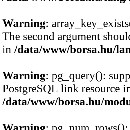
Warning
: array_key_exists(
The second argument should 
in
/data/www/borsa.hu/la
Warning
: pg_query(): supp
PostgreSQL link resource i
/data/www/borsa.hu/modu
Warning
: pg_num_rows(): 