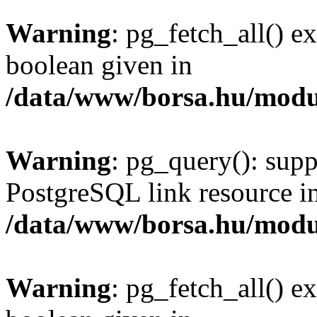
Warning
: pg_fetch_all() e
boolean given in
/data/www/borsa.hu/modu
Warning
: pg_query(): supp
PostgreSQL link resource i
/data/www/borsa.hu/modu
Warning
: pg_fetch_all() e