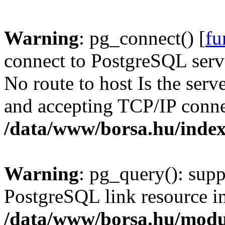
Warning
: pg_connect() [
fu
connect to PostgreSQL serve
No route to host Is the serv
and accepting TCP/IP conne
/data/www/borsa.hu/inde
Warning
: pg_query(): supp
PostgreSQL link resource i
/data/www/borsa.hu/modu