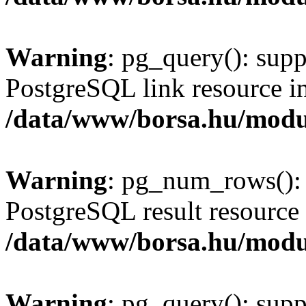
Warning
: pg_query(): supp
PostgreSQL link resource i
/data/www/borsa.hu/modu
Warning
: pg_num_rows(): 
PostgreSQL result resource 
/data/www/borsa.hu/modu
Warning
: pg_query(): supp