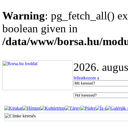
Warning
: pg_fetch_all() e
boolean given in
/data/www/borsa.hu/modu
2026. augus