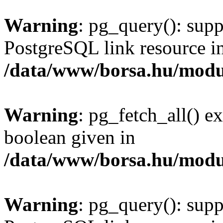
Warning
: pg_query(): supp
PostgreSQL link resource i
/data/www/borsa.hu/modu
Warning
: pg_fetch_all() e
boolean given in
/data/www/borsa.hu/modu
Warning
: pg_query(): supp