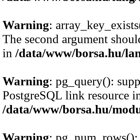
Warning
: array_key_exists(
The second argument should 
in
/data/www/borsa.hu/la
Warning
: pg_query(): supp
PostgreSQL link resource i
/data/www/borsa.hu/modu
Warning
: pg_num_rows(): 