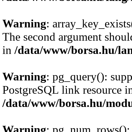
Warning
: array_key_exists(
The second argument should 
in
/data/www/borsa.hu/la
Warning
: pg_query(): supp
PostgreSQL link resource i
/data/www/borsa.hu/modu
Warning
: pg_num_rows(): 