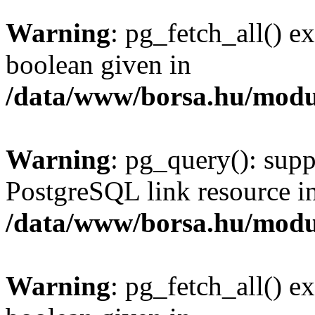
Warning
: pg_fetch_all() e
boolean given in
/data/www/borsa.hu/modu
Warning
: pg_query(): supp
PostgreSQL link resource i
/data/www/borsa.hu/modu
Warning
: pg_fetch_all() e