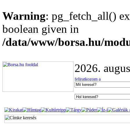
Warning
: pg_fetch_all() e
boolean given in
/data/www/borsa.hu/modu
2026. augus