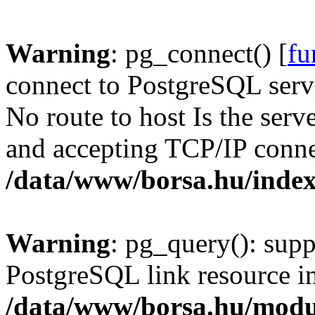
Warning
: pg_connect() [
fu
connect to PostgreSQL serve
No route to host Is the serv
and accepting TCP/IP conne
/data/www/borsa.hu/inde
Warning
: pg_query(): supp
PostgreSQL link resource i
/data/www/borsa.hu/modu