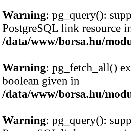
Warning
: pg_query(): supp
PostgreSQL link resource i
/data/www/borsa.hu/modu
Warning
: pg_fetch_all() e
boolean given in
/data/www/borsa.hu/modu
Warning
: pg_query(): supp