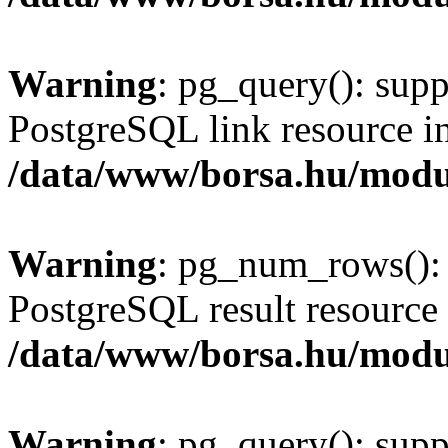
Warning
: pg_query(): supp
PostgreSQL link resource i
/data/www/borsa.hu/modu
Warning
: pg_num_rows(): 
PostgreSQL result resource 
/data/www/borsa.hu/modu
Warning
: pg_query(): supp