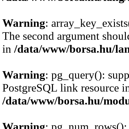
Warning
: array_key_exists(
The second argument should 
in
/data/www/borsa.hu/la
Warning
: pg_query(): supp
PostgreSQL link resource i
/data/www/borsa.hu/modu
Warning
: pg_num_rows(): 