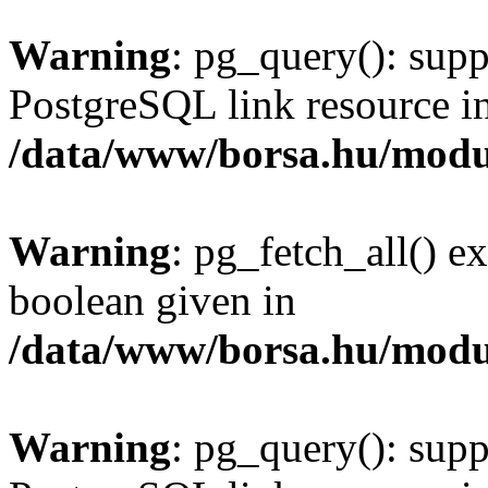
Warning
: pg_query(): supp
PostgreSQL link resource i
/data/www/borsa.hu/modu
Warning
: pg_fetch_all() e
boolean given in
/data/www/borsa.hu/modu
Warning
: pg_query(): supp