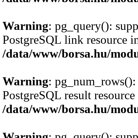
Warning
: pg_query(): supp
PostgreSQL link resource i
/data/www/borsa.hu/modu
Warning
: pg_num_rows(): 
PostgreSQL result resource 
/data/www/borsa.hu/modu
Warning
: pg_query(): supp