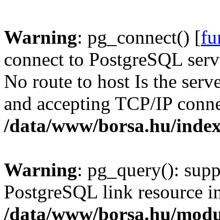
Warning
: pg_connect() [
fu
connect to PostgreSQL serve
No route to host Is the serv
and accepting TCP/IP conne
/data/www/borsa.hu/inde
Warning
: pg_query(): supp
PostgreSQL link resource i
/data/www/borsa.hu/modu