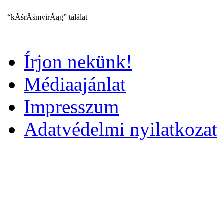
“kĂśrĂśmvirĂąg” találat
Írjon nekünk!
Médiaajánlat
Impresszum
Adatvédelmi nyilatkozat