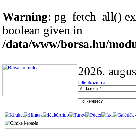
Warning
: pg_fetch_all() e
boolean given in
/data/www/borsa.hu/modu
2026. augus