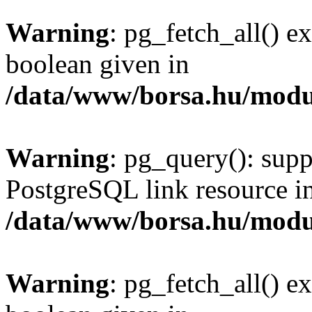
Warning
: pg_fetch_all() e
boolean given in
/data/www/borsa.hu/modu
Warning
: pg_query(): supp
PostgreSQL link resource i
/data/www/borsa.hu/modu
Warning
: pg_fetch_all() e