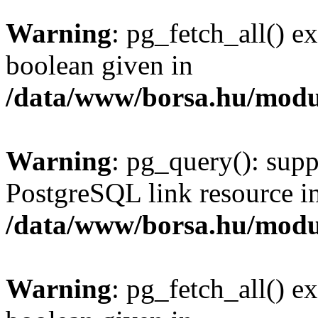
Warning
: pg_fetch_all() e
boolean given in
/data/www/borsa.hu/modu
Warning
: pg_query(): supp
PostgreSQL link resource i
/data/www/borsa.hu/modu
Warning
: pg_fetch_all() e