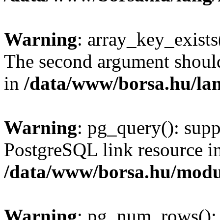
Warning
: array_key_exists(
The second argument should 
in
/data/www/borsa.hu/la
Warning
: pg_query(): supp
PostgreSQL link resource i
/data/www/borsa.hu/modu
Warning
: pg_num_rows(): 