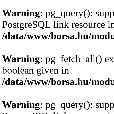
Warning
: pg_query(): supp
PostgreSQL link resource i
/data/www/borsa.hu/modu
Warning
: pg_fetch_all() e
boolean given in
/data/www/borsa.hu/modu
Warning
: pg_query(): supp