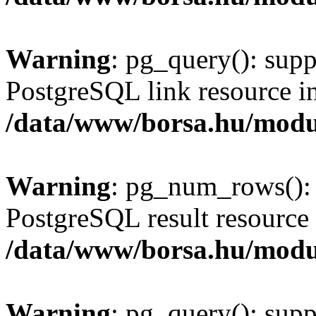
Warning
: pg_query(): supp
PostgreSQL link resource i
/data/www/borsa.hu/modu
Warning
: pg_num_rows(): 
PostgreSQL result resource 
/data/www/borsa.hu/modu
Warning
: pg_query(): supp