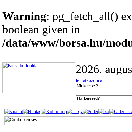
Warning
: pg_fetch_all() e
boolean given in
/data/www/borsa.hu/modu
2026. augus