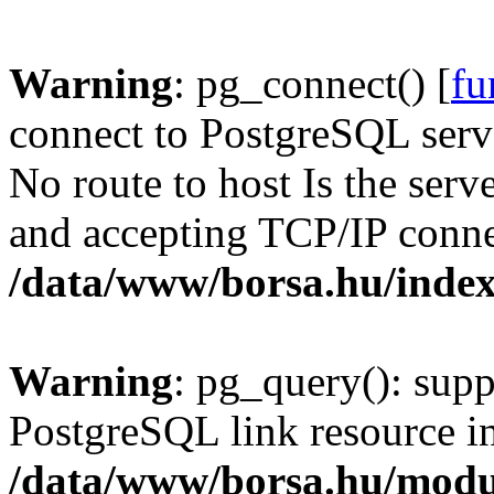
Warning
: pg_connect() [
fu
connect to PostgreSQL serve
No route to host Is the serv
and accepting TCP/IP conne
/data/www/borsa.hu/inde
Warning
: pg_query(): supp
PostgreSQL link resource i
/data/www/borsa.hu/modu