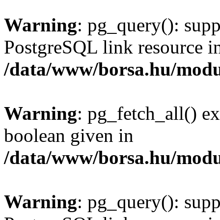
Warning
: pg_query(): supp
PostgreSQL link resource i
/data/www/borsa.hu/modu
Warning
: pg_fetch_all() e
boolean given in
/data/www/borsa.hu/modu
Warning
: pg_query(): supp