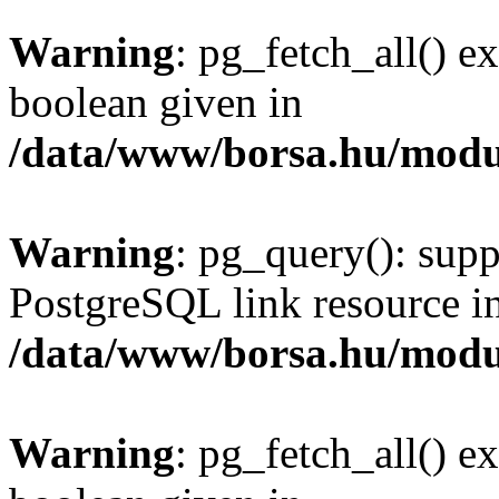
Warning
: pg_fetch_all() e
boolean given in
/data/www/borsa.hu/modu
Warning
: pg_query(): supp
PostgreSQL link resource i
/data/www/borsa.hu/modu
Warning
: pg_fetch_all() e