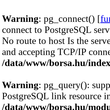
Warning
: pg_connect() [
fu
connect to PostgreSQL serve
No route to host Is the serv
and accepting TCP/IP conne
/data/www/borsa.hu/inde
Warning
: pg_query(): supp
PostgreSQL link resource i
/data/www/borsa.hu/modu