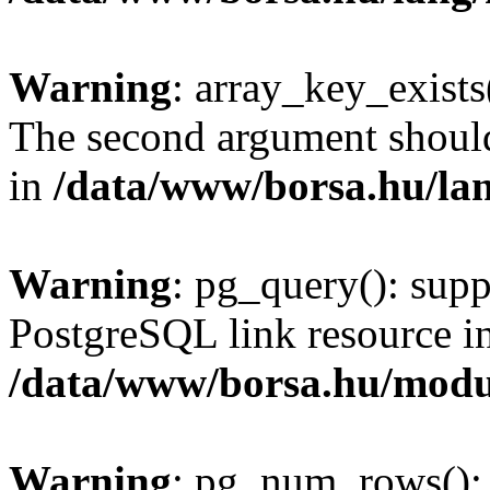
Warning
: array_key_exists(
The second argument should 
in
/data/www/borsa.hu/la
Warning
: pg_query(): supp
PostgreSQL link resource i
/data/www/borsa.hu/modu
Warning
: pg_num_rows(): 