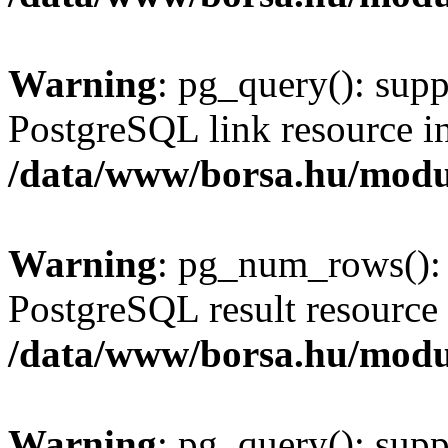
Warning
: pg_query(): supp
PostgreSQL link resource i
/data/www/borsa.hu/modu
Warning
: pg_num_rows(): 
PostgreSQL result resource 
/data/www/borsa.hu/modu
Warning
: pg_query(): supp