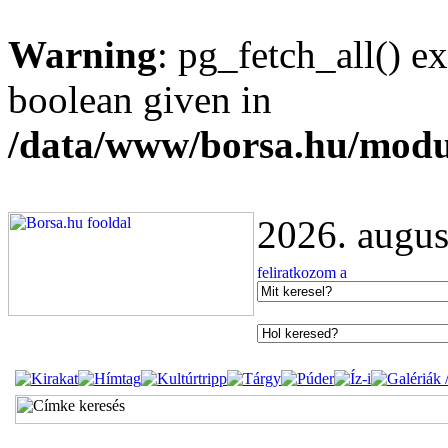
Warning
: pg_fetch_all() e
boolean given in
/data/www/borsa.hu/modu
2026. augus