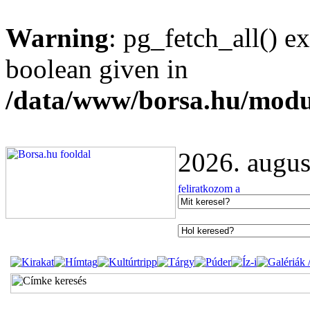
Warning
: pg_fetch_all() e
boolean given in
/data/www/borsa.hu/modu
2026. augus