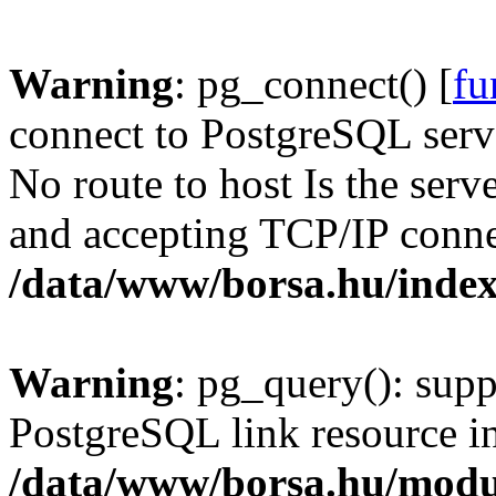
Warning
: pg_connect() [
fu
connect to PostgreSQL serve
No route to host Is the serv
and accepting TCP/IP conne
/data/www/borsa.hu/inde
Warning
: pg_query(): supp
PostgreSQL link resource i
/data/www/borsa.hu/modu