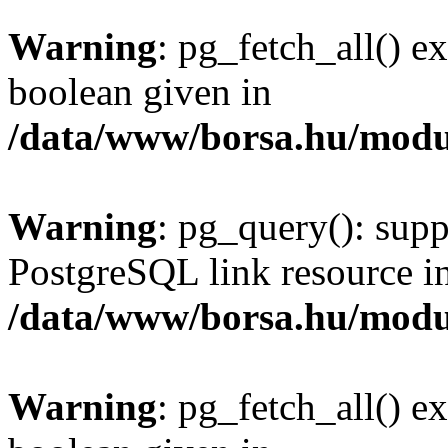
Warning
: pg_fetch_all() e
boolean given in
/data/www/borsa.hu/modu
Warning
: pg_query(): supp
PostgreSQL link resource i
/data/www/borsa.hu/modu
Warning
: pg_fetch_all() e