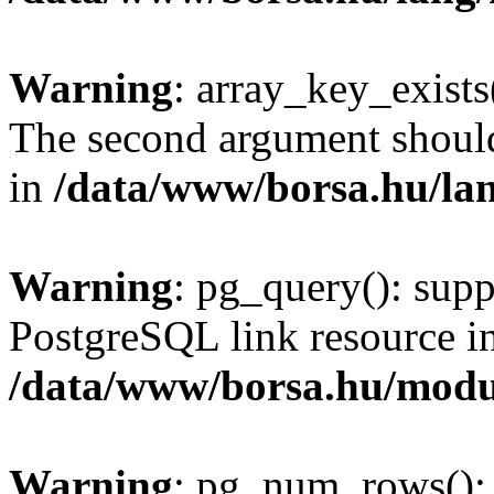
Warning
: array_key_exists(
The second argument should 
in
/data/www/borsa.hu/la
Warning
: pg_query(): supp
PostgreSQL link resource i
/data/www/borsa.hu/modu
Warning
: pg_num_rows(): 