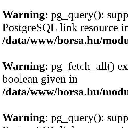
Warning
: pg_query(): supp
PostgreSQL link resource i
/data/www/borsa.hu/modu
Warning
: pg_fetch_all() e
boolean given in
/data/www/borsa.hu/modu
Warning
: pg_query(): supp