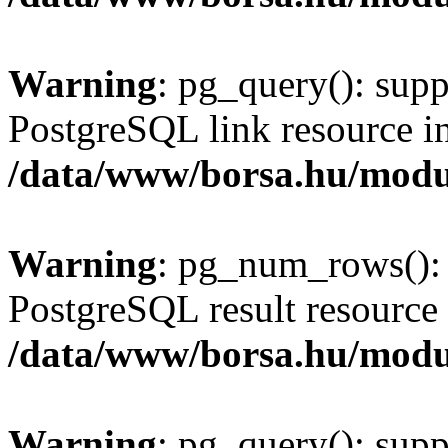
Warning
: pg_query(): supp
PostgreSQL link resource i
/data/www/borsa.hu/modu
Warning
: pg_num_rows(): 
PostgreSQL result resource 
/data/www/borsa.hu/modu
Warning
: pg_query(): supp