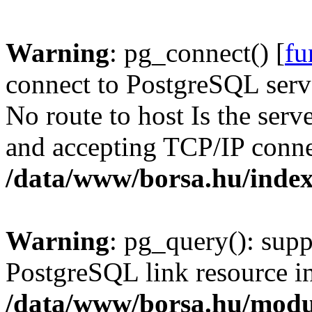
Warning
: pg_connect() [
fu
connect to PostgreSQL serve
No route to host Is the serv
and accepting TCP/IP conne
/data/www/borsa.hu/inde
Warning
: pg_query(): supp
PostgreSQL link resource i
/data/www/borsa.hu/modu