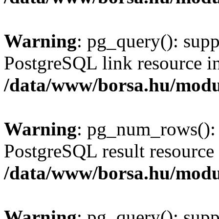
Warning
: pg_query(): supp
PostgreSQL link resource i
/data/www/borsa.hu/modu
Warning
: pg_num_rows(): 
PostgreSQL result resource 
/data/www/borsa.hu/modu
Warning
: pg_query(): supp