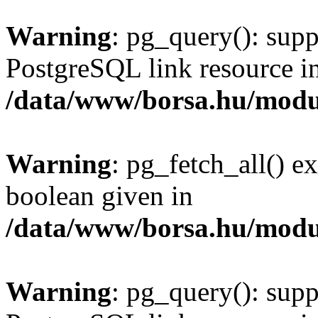
Warning
: pg_query(): supp
PostgreSQL link resource i
/data/www/borsa.hu/modu
Warning
: pg_fetch_all() e
boolean given in
/data/www/borsa.hu/modu
Warning
: pg_query(): supp