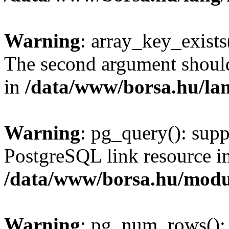
Warning
: array_key_exists(
The second argument should 
in
/data/www/borsa.hu/la
Warning
: pg_query(): supp
PostgreSQL link resource i
/data/www/borsa.hu/modu
Warning
: pg_num_rows(): 