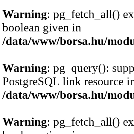
Warning
: pg_fetch_all() e
boolean given in
/data/www/borsa.hu/modu
Warning
: pg_query(): supp
PostgreSQL link resource i
/data/www/borsa.hu/modu
Warning
: pg_fetch_all() e