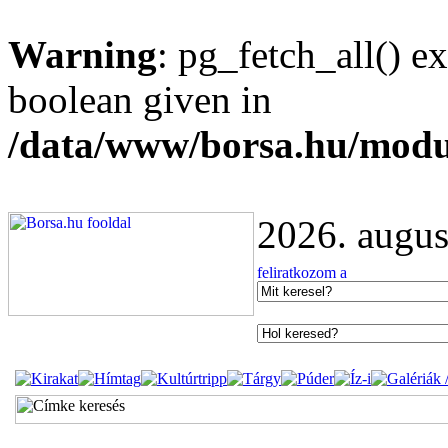
Warning
: pg_fetch_all() e
boolean given in
/data/www/borsa.hu/modu
2026. augus