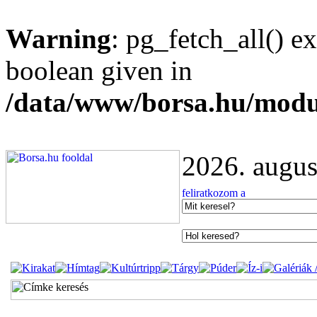
Warning
: pg_fetch_all() e
boolean given in
/data/www/borsa.hu/modu
2026. augus