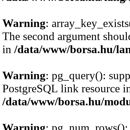
Warning
: array_key_exists(
The second argument should 
in
/data/www/borsa.hu/la
Warning
: pg_query(): supp
PostgreSQL link resource i
/data/www/borsa.hu/modu
Warning
: pg_num_rows(): 