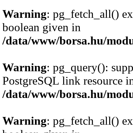
Warning
: pg_fetch_all() e
boolean given in
/data/www/borsa.hu/modu
Warning
: pg_query(): supp
PostgreSQL link resource i
/data/www/borsa.hu/modu
Warning
: pg_fetch_all() e