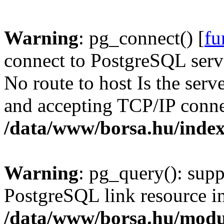
Warning
: pg_connect() [
fu
connect to PostgreSQL serve
No route to host Is the serv
and accepting TCP/IP conne
/data/www/borsa.hu/inde
Warning
: pg_query(): supp
PostgreSQL link resource i
/data/www/borsa.hu/modu