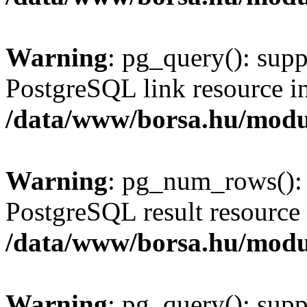
Warning
: pg_query(): supp
PostgreSQL link resource i
/data/www/borsa.hu/modu
Warning
: pg_num_rows(): 
PostgreSQL result resource 
/data/www/borsa.hu/modu
Warning
: pg_query(): supp