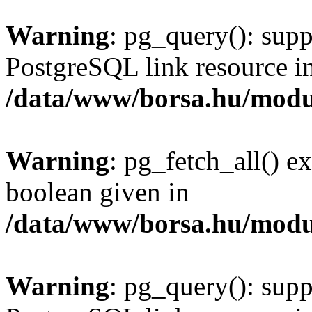
Warning
: pg_query(): supp
PostgreSQL link resource i
/data/www/borsa.hu/modu
Warning
: pg_fetch_all() e
boolean given in
/data/www/borsa.hu/modu
Warning
: pg_query(): supp