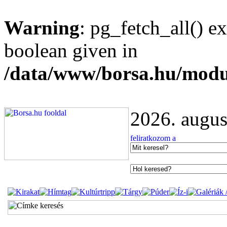
Warning
: pg_fetch_all() e
boolean given in
/data/www/borsa.hu/modu
2026. augus