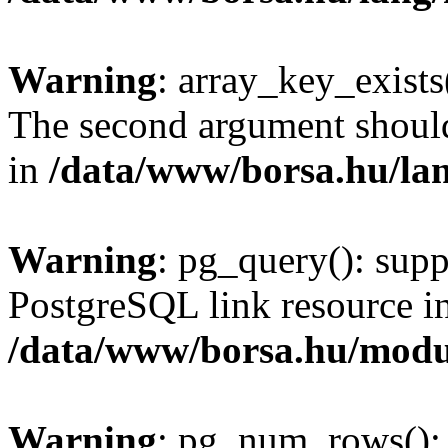
Warning
: array_key_exists(
The second argument should 
in
/data/www/borsa.hu/la
Warning
: pg_query(): supp
PostgreSQL link resource i
/data/www/borsa.hu/modu
Warning
: pg_num_rows(): 