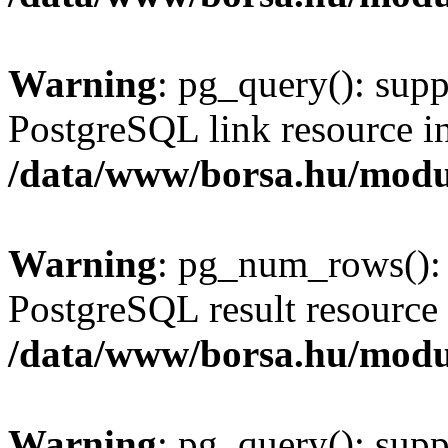
Warning
: pg_query(): supp
PostgreSQL link resource i
/data/www/borsa.hu/modu
Warning
: pg_num_rows(): 
PostgreSQL result resource 
/data/www/borsa.hu/modu
Warning
: pg_query(): supp