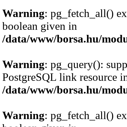
Warning
: pg_fetch_all() e
boolean given in
/data/www/borsa.hu/modu
Warning
: pg_query(): supp
PostgreSQL link resource i
/data/www/borsa.hu/modu
Warning
: pg_fetch_all() e