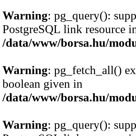
Warning
: pg_query(): supp
PostgreSQL link resource i
/data/www/borsa.hu/modu
Warning
: pg_fetch_all() e
boolean given in
/data/www/borsa.hu/modu
Warning
: pg_query(): supp