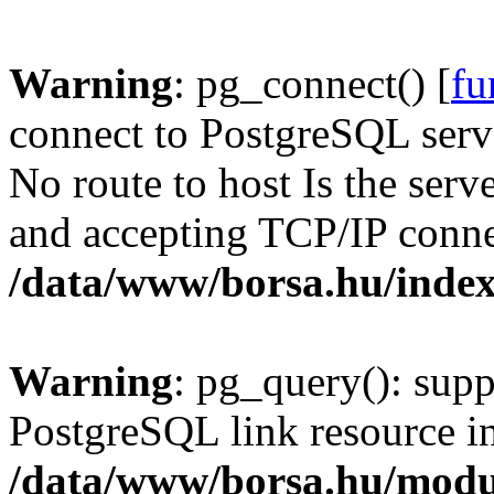
Warning
: pg_connect() [
fu
connect to PostgreSQL serve
No route to host Is the serv
and accepting TCP/IP conne
/data/www/borsa.hu/inde
Warning
: pg_query(): supp
PostgreSQL link resource i
/data/www/borsa.hu/modu