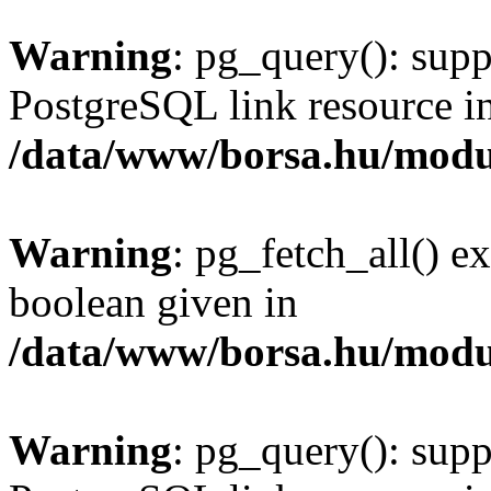
Warning
: pg_query(): supp
PostgreSQL link resource i
/data/www/borsa.hu/modu
Warning
: pg_fetch_all() e
boolean given in
/data/www/borsa.hu/modu
Warning
: pg_query(): supp