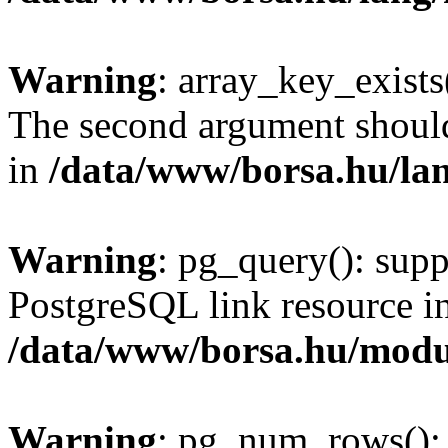
Warning
: array_key_exists(
The second argument should 
in
/data/www/borsa.hu/la
Warning
: pg_query(): supp
PostgreSQL link resource i
/data/www/borsa.hu/modu
Warning
: pg_num_rows(): 