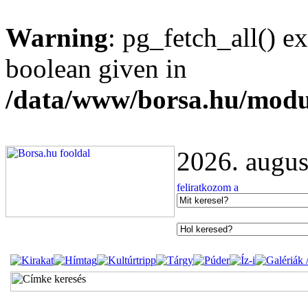
Warning
: pg_fetch_all() e
boolean given in
/data/www/borsa.hu/modu
2026. augus