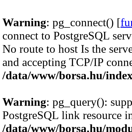
Warning
: pg_connect() [
fu
connect to PostgreSQL serve
No route to host Is the serv
and accepting TCP/IP conne
/data/www/borsa.hu/inde
Warning
: pg_query(): supp
PostgreSQL link resource i
/data/www/borsa.hu/modu