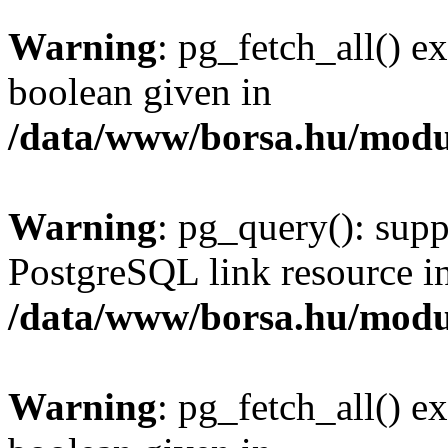
Warning
: pg_fetch_all() e
boolean given in
/data/www/borsa.hu/modu
Warning
: pg_query(): supp
PostgreSQL link resource i
/data/www/borsa.hu/modu
Warning
: pg_fetch_all() e