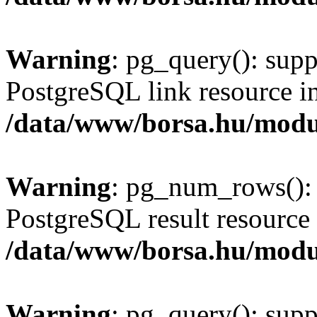
Warning
: pg_query(): supp
PostgreSQL link resource i
/data/www/borsa.hu/modu
Warning
: pg_num_rows(): 
PostgreSQL result resource 
/data/www/borsa.hu/modu
Warning
: pg_query(): supp