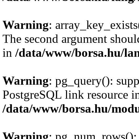
Warning
: array_key_exists(
The second argument should 
in
/data/www/borsa.hu/la
Warning
: pg_query(): supp
PostgreSQL link resource i
/data/www/borsa.hu/modu
Warning
: pg_num_rows(): 