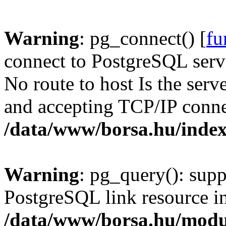
Warning
: pg_connect() [
fu
connect to PostgreSQL serve
No route to host Is the serv
and accepting TCP/IP conne
/data/www/borsa.hu/inde
Warning
: pg_query(): supp
PostgreSQL link resource i
/data/www/borsa.hu/modu