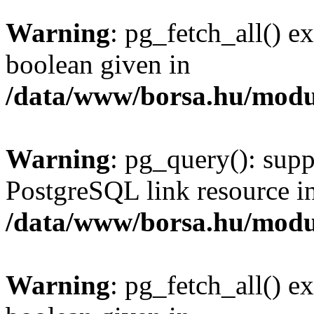
Warning
: pg_fetch_all() e
boolean given in
/data/www/borsa.hu/modu
Warning
: pg_query(): supp
PostgreSQL link resource i
/data/www/borsa.hu/modu
Warning
: pg_fetch_all() e