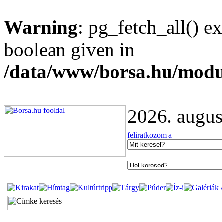
Warning
: pg_fetch_all() e
boolean given in
/data/www/borsa.hu/modu
2026. augus