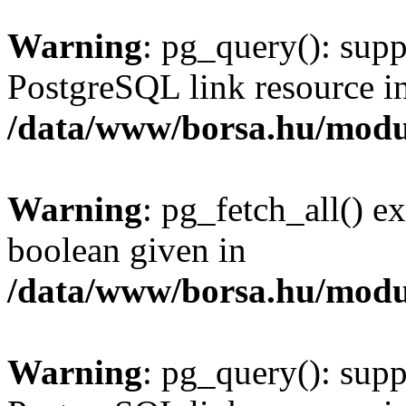
Warning
: pg_query(): supp
PostgreSQL link resource i
/data/www/borsa.hu/modu
Warning
: pg_fetch_all() e
boolean given in
/data/www/borsa.hu/modu
Warning
: pg_query(): supp