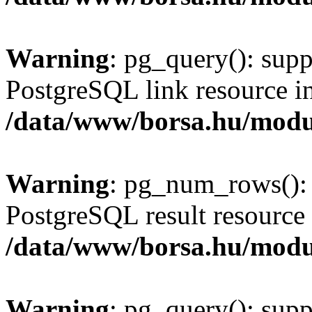
Warning
: pg_query(): supp
PostgreSQL link resource i
/data/www/borsa.hu/modu
Warning
: pg_num_rows(): 
PostgreSQL result resource 
/data/www/borsa.hu/modu
Warning
: pg_query(): supp