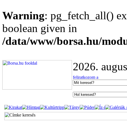
Warning
: pg_fetch_all() e
boolean given in
/data/www/borsa.hu/modu
2026. augus