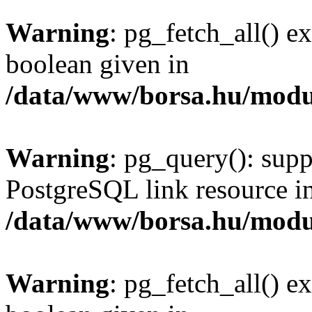
Warning
: pg_fetch_all() e
boolean given in
/data/www/borsa.hu/modu
Warning
: pg_query(): supp
PostgreSQL link resource i
/data/www/borsa.hu/modu
Warning
: pg_fetch_all() e