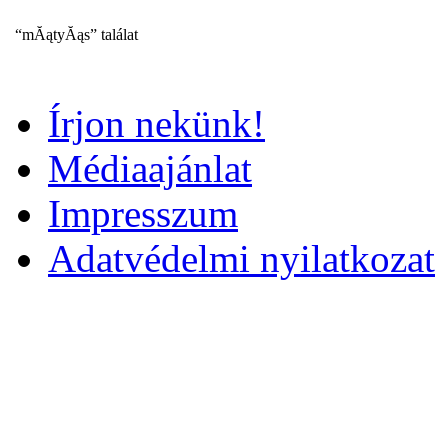
“mĂątyĂąs” találat
Írjon nekünk!
Médiaajánlat
Impresszum
Adatvédelmi nyilatkozat