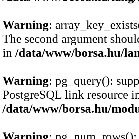
Warning
: array_key_exists(
The second argument should 
in
/data/www/borsa.hu/la
Warning
: pg_query(): supp
PostgreSQL link resource i
/data/www/borsa.hu/modu
Warning
: pg_num_rows(): 