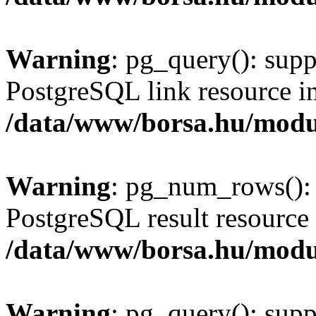
Warning
: pg_query(): supp
PostgreSQL link resource i
/data/www/borsa.hu/modu
Warning
: pg_num_rows(): 
PostgreSQL result resource 
/data/www/borsa.hu/modu
Warning
: pg_query(): supp