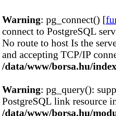
Warning
: pg_connect() [
fu
connect to PostgreSQL serve
No route to host Is the serv
and accepting TCP/IP conne
/data/www/borsa.hu/inde
Warning
: pg_query(): supp
PostgreSQL link resource i
/data/www/borsa.hu/modu