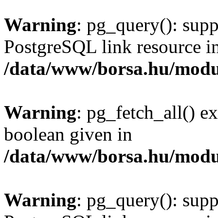
Warning
: pg_query(): supp
PostgreSQL link resource i
/data/www/borsa.hu/modu
Warning
: pg_fetch_all() e
boolean given in
/data/www/borsa.hu/modu
Warning
: pg_query(): supp