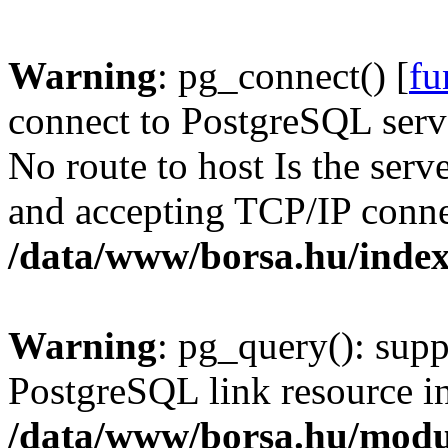
Warning
: pg_connect() [
fu
connect to PostgreSQL serve
No route to host Is the serv
and accepting TCP/IP conne
/data/www/borsa.hu/inde
Warning
: pg_query(): supp
PostgreSQL link resource i
/data/www/borsa.hu/modu