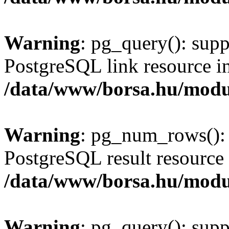
Warning
: pg_query(): supp
PostgreSQL link resource i
/data/www/borsa.hu/modu
Warning
: pg_num_rows(): 
PostgreSQL result resource 
/data/www/borsa.hu/modu
Warning
: pg_query(): supp