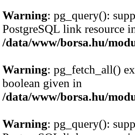
Warning
: pg_query(): supp
PostgreSQL link resource i
/data/www/borsa.hu/modu
Warning
: pg_fetch_all() e
boolean given in
/data/www/borsa.hu/modu
Warning
: pg_query(): supp