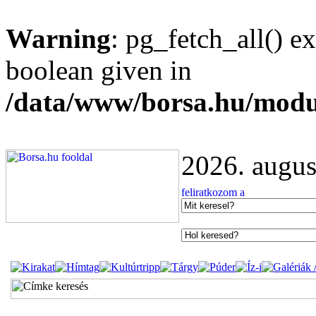
Warning
: pg_fetch_all() e
boolean given in
/data/www/borsa.hu/modu
2026. augus