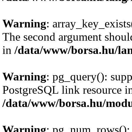
Warning
: array_key_exists(
The second argument should 
in
/data/www/borsa.hu/la
Warning
: pg_query(): supp
PostgreSQL link resource i
/data/www/borsa.hu/modu
Warning
: pg_num_rows(): 