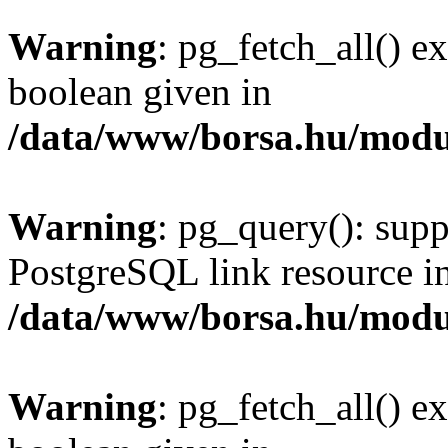
Warning
: pg_fetch_all() e
boolean given in
/data/www/borsa.hu/modu
Warning
: pg_query(): supp
PostgreSQL link resource i
/data/www/borsa.hu/modu
Warning
: pg_fetch_all() e