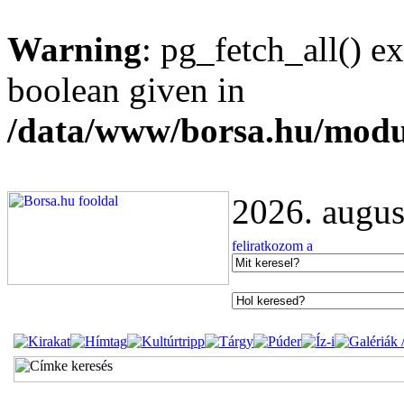
Warning
: pg_fetch_all() e
boolean given in
/data/www/borsa.hu/modu
2026. augus