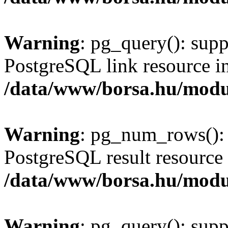
Warning
: pg_query(): supp
PostgreSQL link resource i
/data/www/borsa.hu/modu
Warning
: pg_num_rows(): 
PostgreSQL result resource 
/data/www/borsa.hu/modu
Warning
: pg_query(): supp