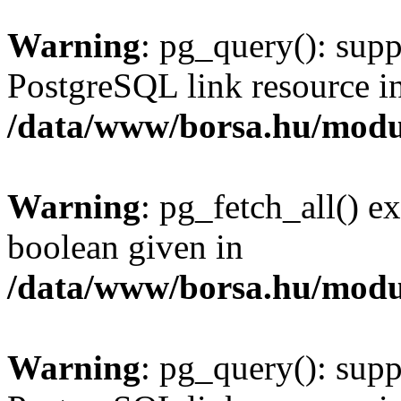
Warning
: pg_query(): supp
PostgreSQL link resource i
/data/www/borsa.hu/modu
Warning
: pg_fetch_all() e
boolean given in
/data/www/borsa.hu/modu
Warning
: pg_query(): supp