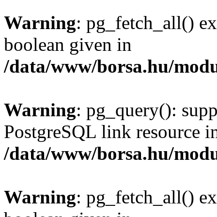
Warning
: pg_fetch_all() e
boolean given in
/data/www/borsa.hu/modu
Warning
: pg_query(): supp
PostgreSQL link resource i
/data/www/borsa.hu/modu
Warning
: pg_fetch_all() e