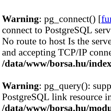
Warning
: pg_connect() [
fu
connect to PostgreSQL serve
No route to host Is the serv
and accepting TCP/IP conne
/data/www/borsa.hu/inde
Warning
: pg_query(): supp
PostgreSQL link resource i
/data/www/borsa.hu/modu