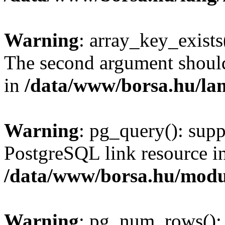
Warning
: array_key_exists(
The second argument should 
in
/data/www/borsa.hu/la
Warning
: pg_query(): supp
PostgreSQL link resource i
/data/www/borsa.hu/modu
Warning
: pg_num_rows(): 