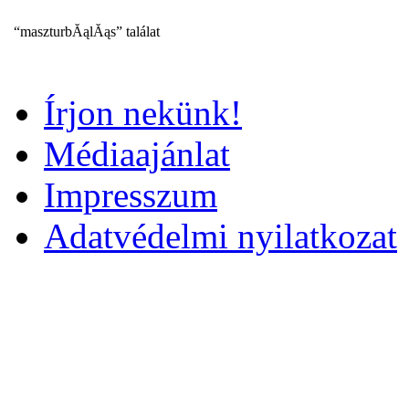
“maszturbĂąlĂąs” találat
Írjon nekünk!
Médiaajánlat
Impresszum
Adatvédelmi nyilatkozat