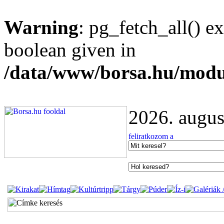
Warning
: pg_fetch_all() e
boolean given in
/data/www/borsa.hu/modu
2026. augus