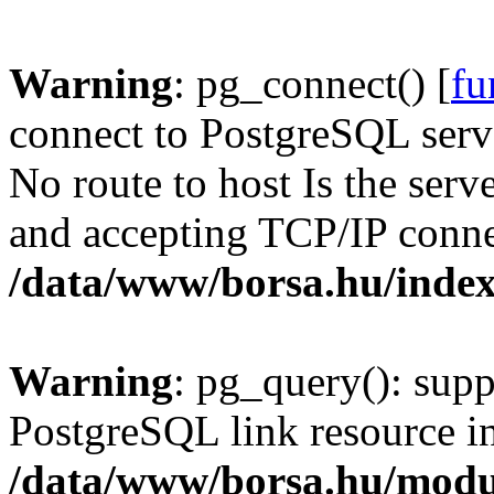
Warning
: pg_connect() [
fu
connect to PostgreSQL serve
No route to host Is the serv
and accepting TCP/IP conne
/data/www/borsa.hu/inde
Warning
: pg_query(): supp
PostgreSQL link resource i
/data/www/borsa.hu/modu