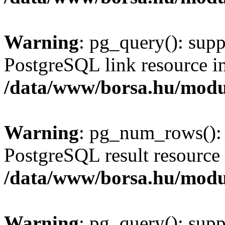
Warning
: pg_query(): supp
PostgreSQL link resource i
/data/www/borsa.hu/modu
Warning
: pg_num_rows(): 
PostgreSQL result resource 
/data/www/borsa.hu/modu
Warning
: pg_query(): supp