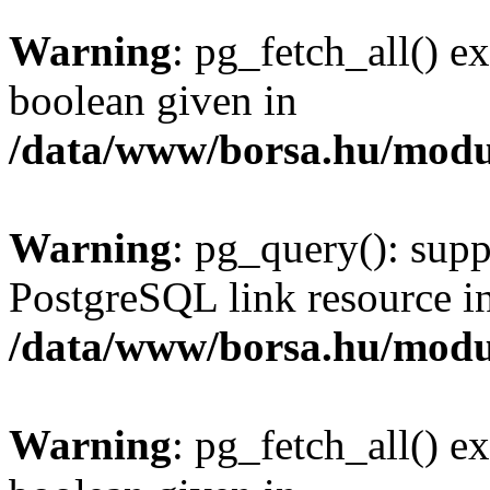
Warning
: pg_fetch_all() e
boolean given in
/data/www/borsa.hu/modu
Warning
: pg_query(): supp
PostgreSQL link resource i
/data/www/borsa.hu/modu
Warning
: pg_fetch_all() e