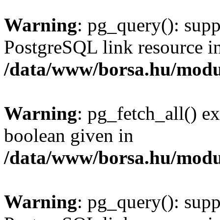
Warning
: pg_query(): supp
PostgreSQL link resource i
/data/www/borsa.hu/modu
Warning
: pg_fetch_all() e
boolean given in
/data/www/borsa.hu/modu
Warning
: pg_query(): supp