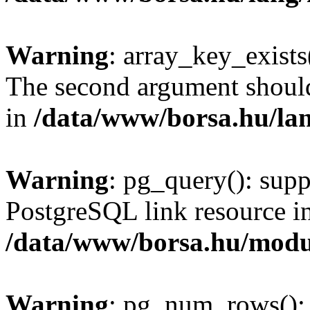
Warning
: array_key_exists(
The second argument should 
in
/data/www/borsa.hu/la
Warning
: pg_query(): supp
PostgreSQL link resource i
/data/www/borsa.hu/modu
Warning
: pg_num_rows(): 