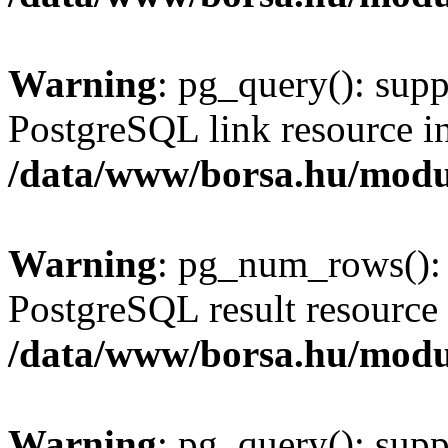
Warning
: pg_query(): supp
PostgreSQL link resource i
/data/www/borsa.hu/modu
Warning
: pg_num_rows(): 
PostgreSQL result resource 
/data/www/borsa.hu/modu
Warning
: pg_query(): supp