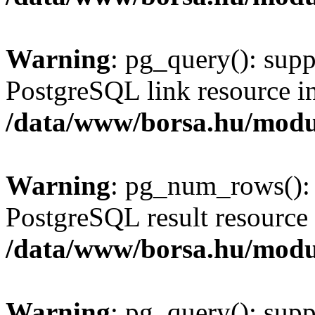
Warning
: pg_query(): supp
PostgreSQL link resource i
/data/www/borsa.hu/modu
Warning
: pg_num_rows(): 
PostgreSQL result resource 
/data/www/borsa.hu/modu
Warning
: pg_query(): supp