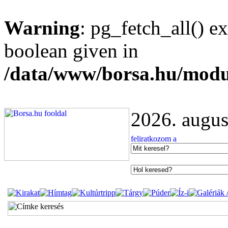
Warning
: pg_fetch_all() e
boolean given in
/data/www/borsa.hu/modu
2026. augus