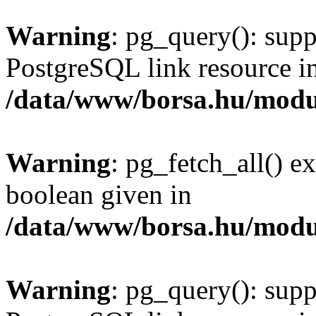
Warning
: pg_query(): supp
PostgreSQL link resource i
/data/www/borsa.hu/modu
Warning
: pg_fetch_all() e
boolean given in
/data/www/borsa.hu/modu
Warning
: pg_query(): supp