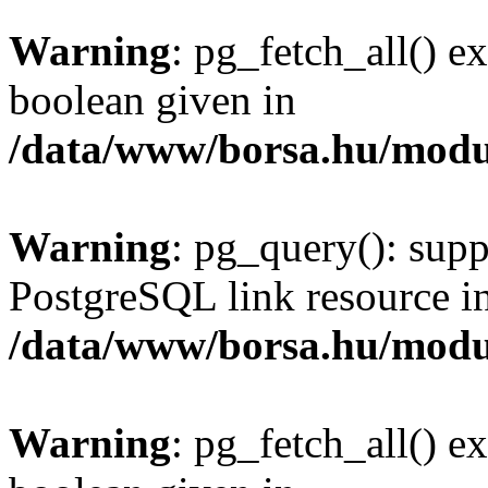
Warning
: pg_fetch_all() e
boolean given in
/data/www/borsa.hu/modu
Warning
: pg_query(): supp
PostgreSQL link resource i
/data/www/borsa.hu/modu
Warning
: pg_fetch_all() e