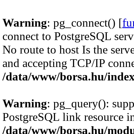
Warning
: pg_connect() [
fu
connect to PostgreSQL serve
No route to host Is the serv
and accepting TCP/IP conne
/data/www/borsa.hu/inde
Warning
: pg_query(): supp
PostgreSQL link resource i
/data/www/borsa.hu/modu