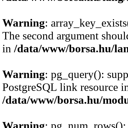
Warning
: array_key_exists(
The second argument should 
in
/data/www/borsa.hu/la
Warning
: pg_query(): supp
PostgreSQL link resource i
/data/www/borsa.hu/modu
Warning
: pg_num_rows(): 