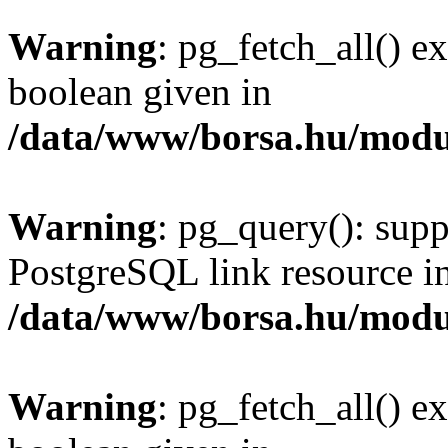
Warning
: pg_fetch_all() e
boolean given in
/data/www/borsa.hu/modu
Warning
: pg_query(): supp
PostgreSQL link resource i
/data/www/borsa.hu/modu
Warning
: pg_fetch_all() e