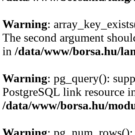
Warning
: array_key_exists(
The second argument should 
in
/data/www/borsa.hu/la
Warning
: pg_query(): supp
PostgreSQL link resource i
/data/www/borsa.hu/modu
Warning
: pg_num_rows(): 