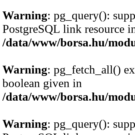
Warning
: pg_query(): supp
PostgreSQL link resource i
/data/www/borsa.hu/modu
Warning
: pg_fetch_all() e
boolean given in
/data/www/borsa.hu/modu
Warning
: pg_query(): supp