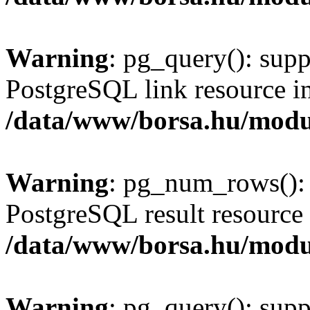
Warning
: pg_query(): supp
PostgreSQL link resource i
/data/www/borsa.hu/modu
Warning
: pg_num_rows(): 
PostgreSQL result resource 
/data/www/borsa.hu/modu
Warning
: pg_query(): supp