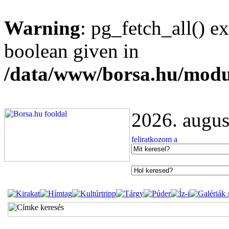
Warning
: pg_fetch_all() e
boolean given in
/data/www/borsa.hu/modu
2026. augus