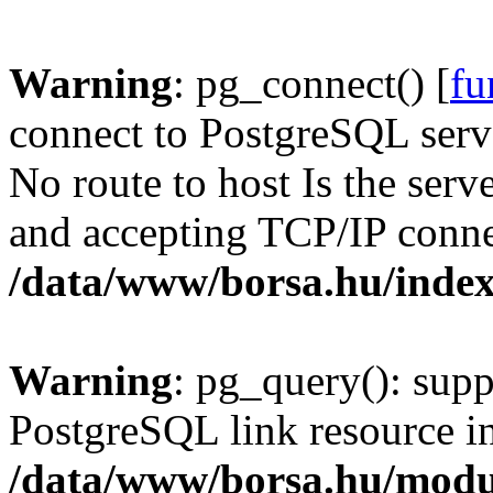
Warning
: pg_connect() [
fu
connect to PostgreSQL serve
No route to host Is the serv
and accepting TCP/IP conne
/data/www/borsa.hu/inde
Warning
: pg_query(): supp
PostgreSQL link resource i
/data/www/borsa.hu/modu