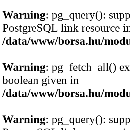
Warning
: pg_query(): supp
PostgreSQL link resource i
/data/www/borsa.hu/modu
Warning
: pg_fetch_all() e
boolean given in
/data/www/borsa.hu/modu
Warning
: pg_query(): supp