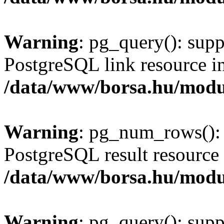
Warning
: pg_query(): supp
PostgreSQL link resource i
/data/www/borsa.hu/modu
Warning
: pg_num_rows(): 
PostgreSQL result resource 
/data/www/borsa.hu/modu
Warning
: pg_query(): supp