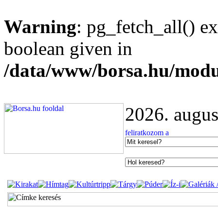
Warning
: pg_fetch_all() e
boolean given in
/data/www/borsa.hu/modu
2026. augus