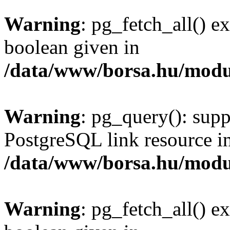
Warning
: pg_fetch_all() e
boolean given in
/data/www/borsa.hu/modu
Warning
: pg_query(): supp
PostgreSQL link resource i
/data/www/borsa.hu/modu
Warning
: pg_fetch_all() e