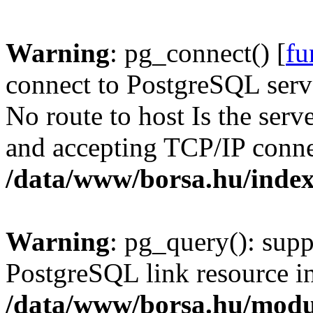
Warning
: pg_connect() [
fu
connect to PostgreSQL serve
No route to host Is the serv
and accepting TCP/IP conne
/data/www/borsa.hu/inde
Warning
: pg_query(): supp
PostgreSQL link resource i
/data/www/borsa.hu/modu