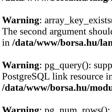
Warning
: array_key_exists(
The second argument should 
in
/data/www/borsa.hu/la
Warning
: pg_query(): supp
PostgreSQL link resource i
/data/www/borsa.hu/modu
Warning
: pg_num_rows(): 