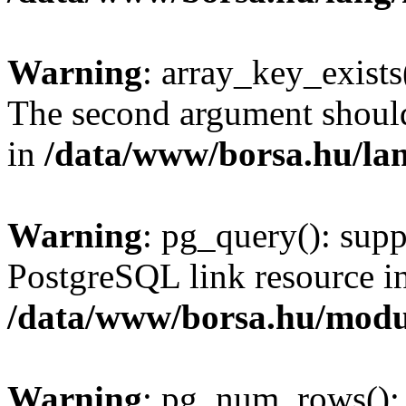
Warning
: array_key_exists(
The second argument should 
in
/data/www/borsa.hu/la
Warning
: pg_query(): supp
PostgreSQL link resource i
/data/www/borsa.hu/modu
Warning
: pg_num_rows(): 