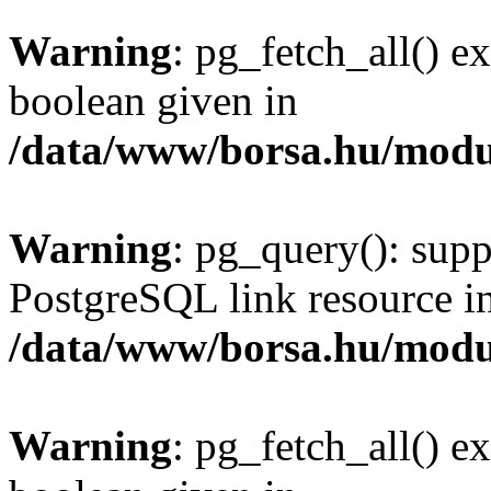
Warning
: pg_fetch_all() e
boolean given in
/data/www/borsa.hu/modu
Warning
: pg_query(): supp
PostgreSQL link resource i
/data/www/borsa.hu/modu
Warning
: pg_fetch_all() e