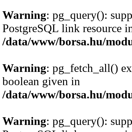
Warning
: pg_query(): supp
PostgreSQL link resource i
/data/www/borsa.hu/modu
Warning
: pg_fetch_all() e
boolean given in
/data/www/borsa.hu/modu
Warning
: pg_query(): supp