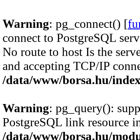
Warning
: pg_connect() [
fu
connect to PostgreSQL serve
No route to host Is the serv
and accepting TCP/IP conne
/data/www/borsa.hu/inde
Warning
: pg_query(): supp
PostgreSQL link resource i
/data/www/borsa.hu/modu