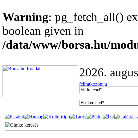
Warning
: pg_fetch_all() e
boolean given in
/data/www/borsa.hu/modu
2026. augus