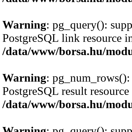
Warning
: pg_query(): supp
PostgreSQL link resource i
/data/www/borsa.hu/modu
Warning
: pg_num_rows(): 
PostgreSQL result resource 
/data/www/borsa.hu/modu
Warning
: pg_query(): supp