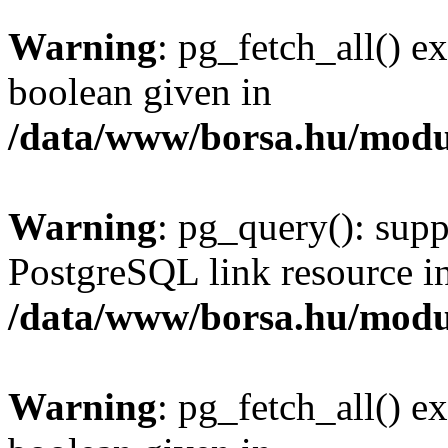
Warning
: pg_fetch_all() e
boolean given in
/data/www/borsa.hu/modu
Warning
: pg_query(): supp
PostgreSQL link resource i
/data/www/borsa.hu/modu
Warning
: pg_fetch_all() e