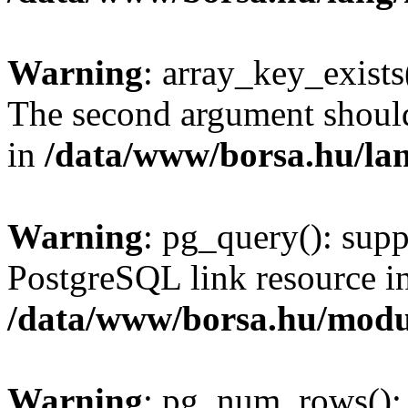
Warning
: array_key_exists(
The second argument should 
in
/data/www/borsa.hu/la
Warning
: pg_query(): supp
PostgreSQL link resource i
/data/www/borsa.hu/modu
Warning
: pg_num_rows(): 