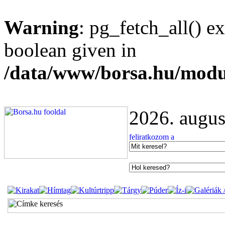
Warning
: pg_fetch_all() e
boolean given in
/data/www/borsa.hu/modu
2026. augus