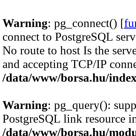
Warning
: pg_connect() [
fu
connect to PostgreSQL serve
No route to host Is the serv
and accepting TCP/IP conne
/data/www/borsa.hu/inde
Warning
: pg_query(): supp
PostgreSQL link resource i
/data/www/borsa.hu/modu