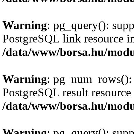
Warning
: pg_query(): supp
PostgreSQL link resource i
/data/www/borsa.hu/modu
Warning
: pg_num_rows(): 
PostgreSQL result resource 
/data/www/borsa.hu/modu
Warning
: pg_query(): supp