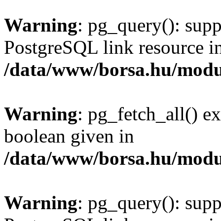
Warning
: pg_query(): supp
PostgreSQL link resource i
/data/www/borsa.hu/modu
Warning
: pg_fetch_all() e
boolean given in
/data/www/borsa.hu/modu
Warning
: pg_query(): supp