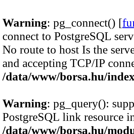
Warning
: pg_connect() [
fu
connect to PostgreSQL serve
No route to host Is the serv
and accepting TCP/IP conne
/data/www/borsa.hu/inde
Warning
: pg_query(): supp
PostgreSQL link resource i
/data/www/borsa.hu/modu