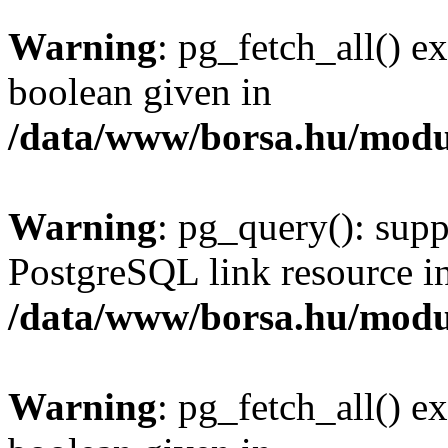
Warning
: pg_fetch_all() e
boolean given in
/data/www/borsa.hu/modu
Warning
: pg_query(): supp
PostgreSQL link resource i
/data/www/borsa.hu/modu
Warning
: pg_fetch_all() e