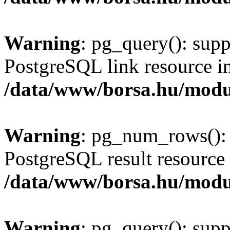
Warning
: pg_query(): supp
PostgreSQL link resource i
/data/www/borsa.hu/modu
Warning
: pg_num_rows(): 
PostgreSQL result resource 
/data/www/borsa.hu/modu
Warning
: pg_query(): supp