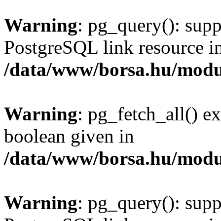
Warning
: pg_query(): supp
PostgreSQL link resource i
/data/www/borsa.hu/modu
Warning
: pg_fetch_all() e
boolean given in
/data/www/borsa.hu/modu
Warning
: pg_query(): supp