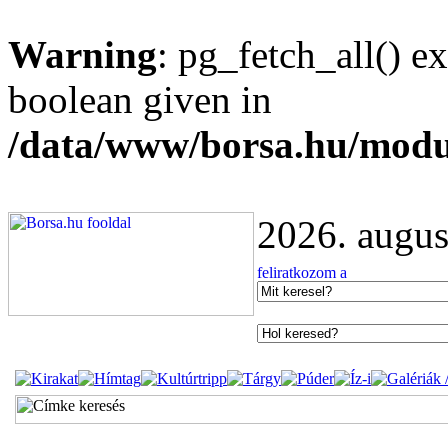
Warning
: pg_fetch_all() e
boolean given in
/data/www/borsa.hu/modu
2026. augus