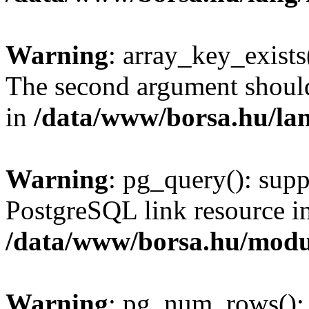
Warning
: array_key_exists(
The second argument should 
in
/data/www/borsa.hu/la
Warning
: pg_query(): supp
PostgreSQL link resource i
/data/www/borsa.hu/modu
Warning
: pg_num_rows(): 